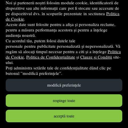
Noi și partenerii noștri folosim module cookie, identificatorii de
dispozitive sau alte informații care pot fi stocate sau accesate de
pe dispozitivul dvs. în scopurile prezentate in sectiunea
Politica
de Cookie
.
Aceste date sunt folosite pentru a afișa și personaliza reclame,
pentru a măsura performanța acestora și pentru a înțelege
audiența noastră.
Cu acordul tău, putem folosi datele tale
personale pentru publicitate personalizată și nepersonalizată. Vă
rugăm să alocați timpul necesar pentru a citi și a înțelege
Politica
Matematica. 1200 de exercitii si probleme. Clasa a 4-a -
de Cookie
,
Politica de Confidențialitate
și
Clauze și Condiții
site-
Ecaterina Bonciu
ului.
Poți administra setările tale de confidențialitate dând clic pe
Litera
- 2022
butonul ”modifică preferințele”.
24
lei
,01
modifică preferințele
PRP:
35,84 lei
(-33,01%)
stoc indisponibil
respinge toate
➤
alertă stoc
acceptă toate