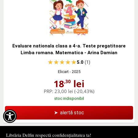
Evaluare nationala clasa a 4-a. Teste pregatitoare
Limba romana. Matematica - Arina Damian
5.0
(1)
Elicart
- 2025
18
lei
,30
PRP:
23,00 lei
(-20,43%)
stoc indisponibil

➤
alertă stoc
Librăria Delfin respectă confidențialitatea ta!