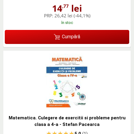
14
lei
,77
PRP:
26,42 lei
(-44,1%)
în stoc
Cumpără
Matematica. Culegere de exercitii si probleme pentru
clasa a 4-a - Stefan Pacearca
5.0
(1)