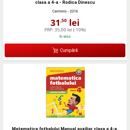
clasa a 4-a - Rodica Dinescu
Carminis
- 2016
31
lei
,50
PRP:
35,00 lei
(-10%)
în stoc
Cumpără
Matematica fotbalului Manual auxiliar clasa a 4-a,