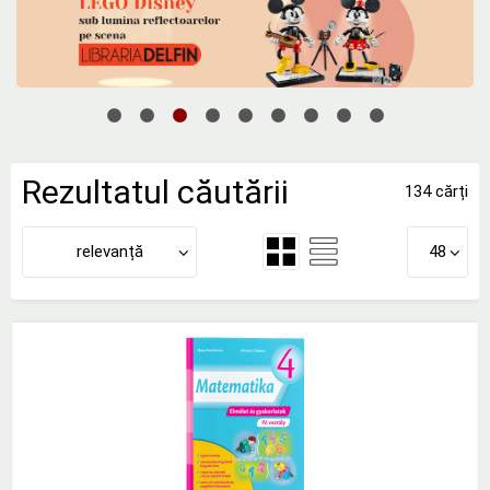
Rezultatul căutării
134 cărți
relevanță
48