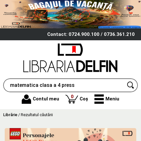
Contact: 0724.900.100 / 0736.361.210
produse
0
Contul meu
Coș
Meniu
Librărie
/
Rezultatul căutării