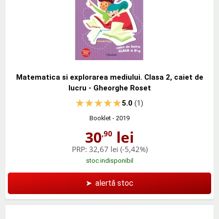
Matematica si explorarea mediului. Clasa 2, caiet de
lucru - Gheorghe Roset
5.0
(1)
Booklet
- 2019
30
lei
,90
PRP:
32,67 lei
(-5,42%)
stoc indisponibil
➤
alertă stoc