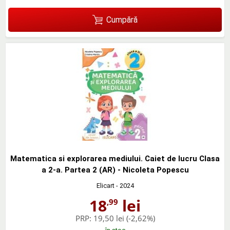
Cumpără
Matematica si explorarea mediului. Caiet de lucru Clasa
a 2-a. Partea 2 (AR) - Nicoleta Popescu
Elicart
- 2024
18
lei
,99
PRP:
19,50 lei
(-2,62%)