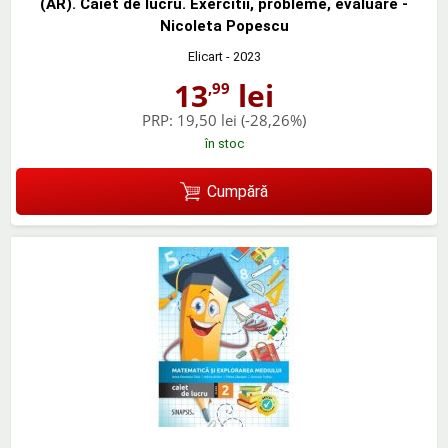
(AR). Caiet de lucru. Exercitii, probleme, evaluare -
Nicoleta Popescu
Elicart
- 2023
13
lei
,99
PRP:
19,50 lei
(-28,26%)
în stoc
Cumpără