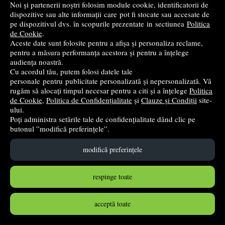
Noi și partenerii noștri folosim module cookie, identificatorii de
➤
alertă stoc
dispozitive sau alte informații care pot fi stocate sau accesate de
pe dispozitivul dvs. în scopurile prezentate in sectiunea
Politica
de Cookie
.
Aceste date sunt folosite pentru a afișa și personaliza reclame,
pentru a măsura performanța acestora și pentru a înțelege
audiența noastră.
Cu acordul tău, putem folosi datele tale
personale pentru publicitate personalizată și nepersonalizată. Vă
rugăm să alocați timpul necesar pentru a citi și a înțelege
Politica
de Cookie
,
Politica de Confidențialitate
și
Clauze și Condiții
site-
ului.
Poți administra setările tale de confidențialitate dând clic pe
butonul ”modifică preferințele”.
Matematica si explorarea mediului. Caiet de aplicatii
modifică preferințele
pentru clasa a 2-a - Adina Achim
Sinapsis
- 2024
respinge toate
29
lei
,00
PRP:
30,65 lei
(-5,38%)
acceptă toate
în stoc