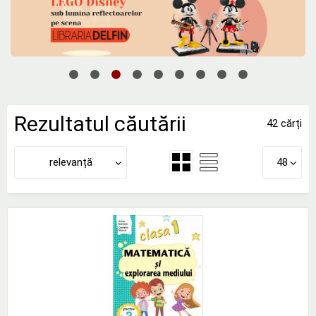
Rezultatul căutării
42 cărți
relevanță
48