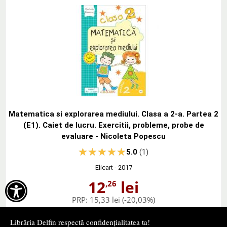
Matematica si explorarea mediului. Clasa a 2-a. Partea 2
(E1). Caiet de lucru. Exercitii, probleme, probe de
evaluare - Nicoleta Popescu
5.0
(1)
Elicart
- 2017
12
lei
,26

PRP:
15,33 lei
(-20,03%)
stoc indisponibil
Librăria Delfin respectă confidențialitatea ta!