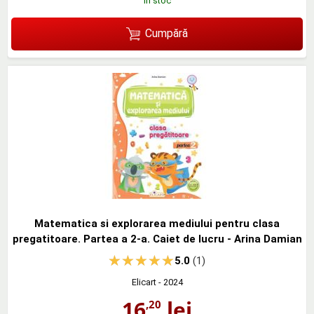
în stoc
Cumpără
Matematica si explorarea mediului pentru clasa
pregatitoare. Partea a 2-a. Caiet de lucru - Arina Damian
5.0
(1)
Elicart
- 2024
16
lei
,20