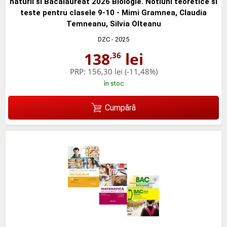
naturii si Bacalaureat 2026 Biologie. Notiuni teoretice si
teste pentru clasele 9-10 - Mimi Gramnea, Claudia
Temneanu, Silvia Olteanu
DZC
- 2025
138
lei
,36
PRP:
156,30 lei
(-11,48%)
în stoc
Cumpără