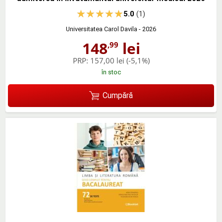
5.0
(1)
Universitatea Carol Davila
- 2026
148
lei
,99
PRP:
157,00 lei
(-5,1%)
în stoc
Cumpără