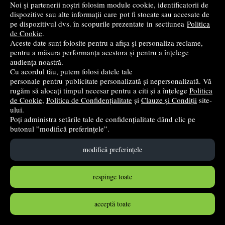
Noi și partenerii noștri folosim module cookie, identificatorii de
în stoc
dispozitive sau alte informații care pot fi stocate sau accesate de
pe dispozitivul dvs. în scopurile prezentate in sectiunea
Politica
de Cookie
.
Cumpără
Aceste date sunt folosite pentru a afișa și personaliza reclame,
pentru a măsura performanța acestora și pentru a înțelege
audiența noastră.
Cu acordul tău, putem folosi datele tale
personale pentru publicitate personalizată și nepersonalizată. Vă
rugăm să alocați timpul necesar pentru a citi și a înțelege
Politica
de Cookie
,
Politica de Confidențialitate
și
Clauze și Condiții
site-
ului.
Poți administra setările tale de confidențialitate dând clic pe
butonul ”modifică preferințele”.
modifică preferințele
Pachet Bacalaureat 2026. Limba si literatura romana 72
respinge toate
teste complete, Matematica pe intelesul tuturor M-
mate-info, M-stiintele naturii si Biologie. Notiuni
acceptă toate
teoretice si teste pentru clasele 11-12 - Mimi Gramnea,
Teohar Mihadas, Silvia Olteanu