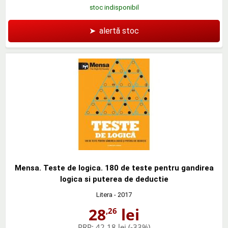
stoc indisponibil
➤
alertă stoc
Mensa. Teste de logica. 180 de teste pentru gandirea
logica si puterea de deductie
Litera
- 2017
28
lei
,26
PRP:
42,18 lei
(-33%)