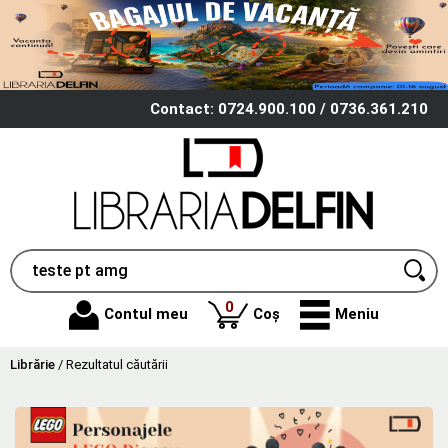
Contact: 0724.900.100 / 0736.361.210
produse
0
Contul meu
Coș
Meniu
Librărie
/
Rezultatul căutării