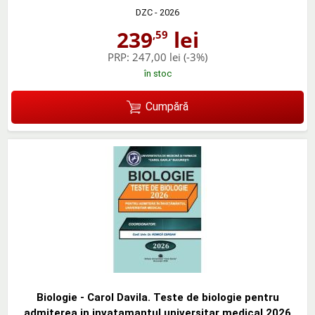
DZC
- 2026
239
lei
,59
PRP:
247,00 lei
(-3%)
în stoc
Cumpără
Biologie - Carol Davila. Teste de biologie pentru
admiterea in invatamantul universitar medical 2026