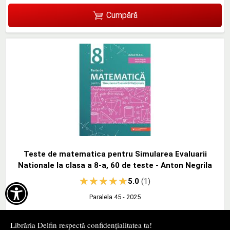
Cumpără
Teste de matematica pentru Simularea Evaluarii
Nationale la clasa a 8-a, 60 de teste - Anton Negrila
5.0
(1)

Paralela 45
- 2025
29
lei
,75
Librăria Delfin respectă confidențialitatea ta!
PRP:
35,00 lei
(-15%)