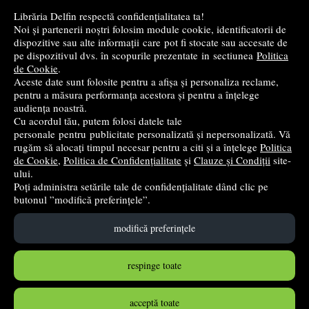
Librăria Delfin respectă confidențialitatea ta!
Cele mai bune cărți religioase
Noi și partenerii noștri folosim module cookie, identificatorii de
dispozitive sau alte informații care pot fi stocate sau accesate de
pe dispozitivul dvs. în scopurile prezentate in sectiunea
Politica
Cele mai bune cărți de istorie
de Cookie
.
Aceste date sunt folosite pentru a afișa și personaliza reclame,
pentru a măsura performanța acestora și pentru a înțelege
Top cărți beletristică
audiența noastră.
Cu acordul tău, putem folosi datele tale
...toate știrile
personale pentru publicitate personalizată și nepersonalizată. Vă
rugăm să alocați timpul necesar pentru a citi și a înțelege
Politica
de Cookie
,
Politica de Confidențialitate
și
Clauze și Condiții
site-
© 2004 - 2026
Grup DZC SRL
ului.
Poți administra setările tale de confidențialitate dând clic pe
Magazin virtual
creat de
Vital Soft
butonul ”modifică preferințele”.
modifică preferințele
Created in 0.0987 sec
respinge toate
acceptă toate