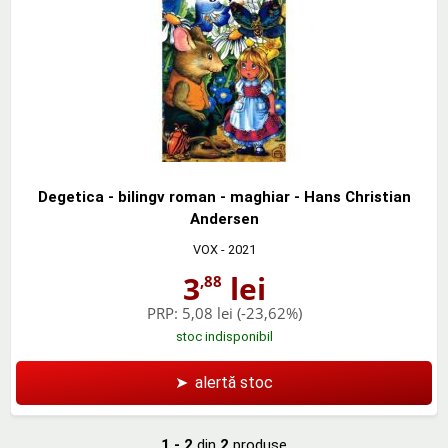
Degetica - bilingv roman - maghiar - Hans Christian
Andersen
VOX
- 2021
3
lei
,88
PRP:
5,08 lei
(-23,62%)
stoc indisponibil
➤
alertă stoc
1 - 2
din
2
produse