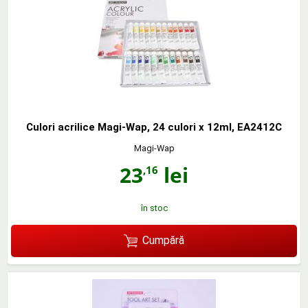
Culori acrilice Magi-Wap, 24 culori x 12ml, EA2412C
Magi-Wap
23
lei
,16
în stoc
Cumpără