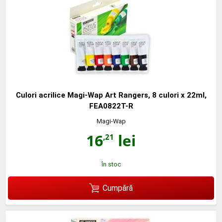
Culori acrilice Magi-Wap Art Rangers, 8 culori x 22ml,
FEA0822T-R
Magi-Wap
16
lei
,21
în stoc
Cumpără