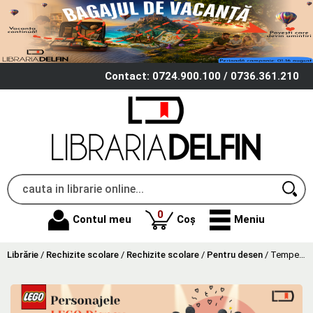
Contact: 0724.900.100 / 0736.361.210
produse
0
Contul meu
Coș
Meniu
Librărie
/
Rechizite scolare
/
Rechizite scolare
/
Pentru desen
/
Tempera, acuarele si guase