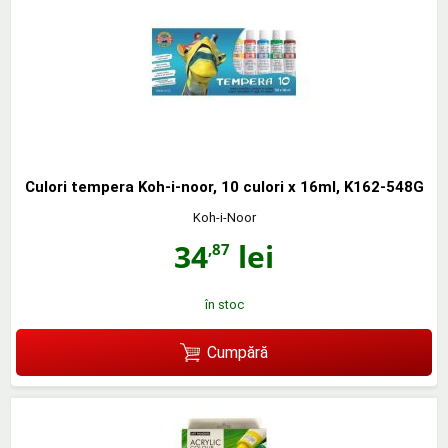
Culori tempera Koh-i-noor, 10 culori x 16ml, K162-548G
Koh-i-Noor
34
lei
,87
în stoc
Cumpără