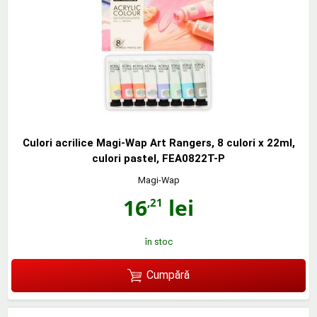
Culori acrilice Magi-Wap Art Rangers, 8 culori x 22ml,
culori pastel, FEA0822T-P
Magi-Wap
16
lei
,21
în stoc
Cumpără