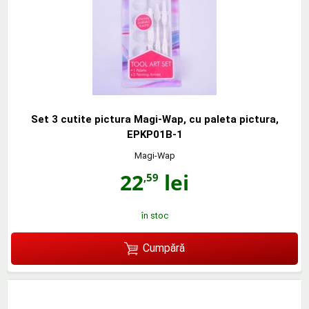
Set 3 cutite pictura Magi-Wap, cu paleta pictura,
EPKP01B-1
Magi-Wap
22
lei
,59
în stoc
Cumpără