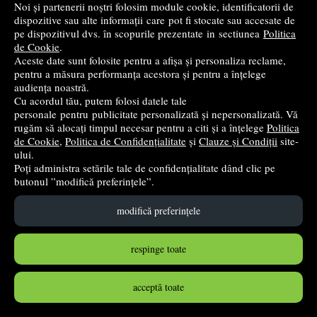
Noi și partenerii noștri folosim module cookie, identificatorii de
dispozitive sau alte informații care pot fi stocate sau accesate de
pe dispozitivul dvs. în scopurile prezentate in sectiunea
Politica
de Cookie
.
Aceste date sunt folosite pentru a afișa și personaliza reclame,
pentru a măsura performanța acestora și pentru a înțelege
audiența noastră.
Cu acordul tău, putem folosi datele tale
personale pentru publicitate personalizată și nepersonalizată. Vă
rugăm să alocați timpul necesar pentru a citi și a înțelege
Politica
Tempera pe baza de ulei Morocolor Primo, cutie 24
de Cookie
,
Politica de Confidențialitate
și
Clauze și Condiții
site-
culori
ului.
Poți administra setările tale de confidențialitate dând clic pe
Morocolor
butonul ”modifică preferințele”.
39
lei
,05
modifică preferințele
în stoc
respinge toate
Cumpără
acceptă toate