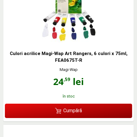
Culori acrilice Magi-Wap Art Rangers, 6 culori x 75ml,
FEA0675T-R
Magi-Wap
24
lei
,59
în stoc
Cumpără