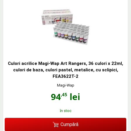
Culori acrilice Magi-Wap Art Rangers, 36 culori x 22ml,
culori de baza, culori pastel, metalice, cu sclipici,
FEA3622T-2
Magi-Wap
94
lei
,45
în stoc
Cumpără