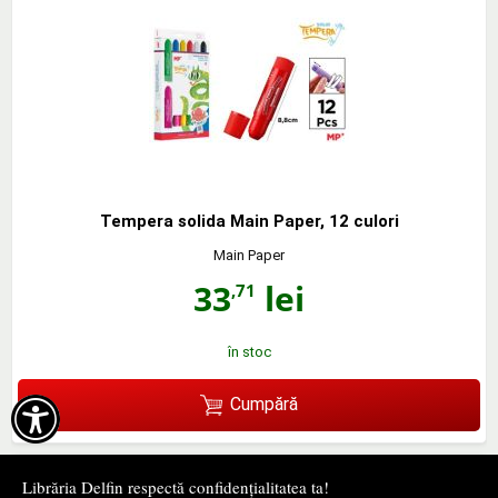
Tempera solida Main Paper, 12 culori
Main Paper
33
lei
,71
în stoc
Cumpără

Librăria Delfin respectă confidențialitatea ta!