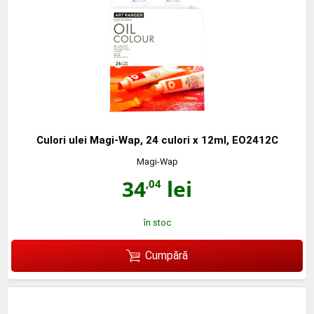
Culori ulei Magi-Wap, 24 culori x 12ml, EO2412C
Magi-Wap
34
lei
,04
în stoc
Cumpără