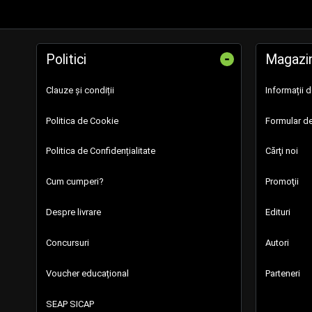
-
Politici
Magazi
Clauze și condiții
Informații 
Politica de Cookie
Formular de
Politica de Confidențialitate
Cărţi noi
Cum cumperi?
Promoţii
Despre livrare
Edituri
Concursuri
Autori
Voucher educațional
Parteneri
SEAP SICAP