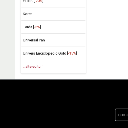
Elicart [
-20%
]
Kores
Taida [
-5%
]
Universal Pan
Univers Enciclopedic Gold [
-15%
]
...alte edituri