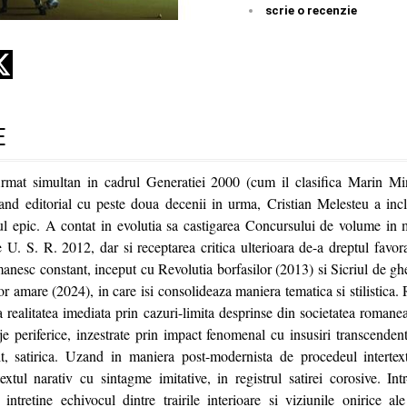
scrie o recenzie
E
irmat simultan in cadrul Generatiei 2000 (cum il clasifica Marin Mi
nd editorial cu peste doua decenii in urma, Cristian Melesteu a incli
nul epic. A contat in evolutia sa castigarea Concursului de volume in 
e U. S. R. 2012, dar si receptarea critica ulterioara de-a dreptul favo
manesc constant, inceput cu Revolutia borfasilor (2013) si Sicriul de gh
lor amare (2024), in care isi consolideaza maniera tematica si stilistica.
a realitatea imediata prin cazuri-limita desprinse din societatea roman
je periferice, inzestrate prin impact fenomenal cu insusiri transcenden
it, satirica. Uzand in maniera post-modernista de procedeul intertextua
tul narativ cu sintagme imitative, in registrul satirei corosive. Intr-
 intretine echivocul dintre trairile interioare si viziunile onirice al