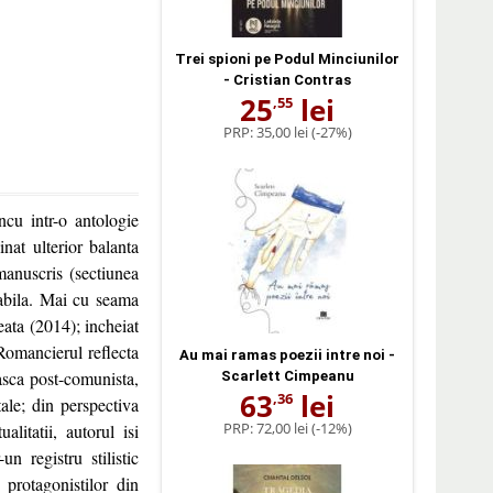
Trei spioni pe Podul Minciunilor
- Cristian Contras
25
lei
,55
PRP:
35,00 lei
(-27%)
ncu intr-o antologie
nat ulterior balanta
manuscris (sectiunea
rabila. Mai cu seama
eata (2014); incheiat
 Romancierul reflecta
Au mai ramas poezii intre noi -
easca post-comunista,
Scarlett Cimpeanu
63
lei
,36
tale; din perspectiva
PRP:
72,00 lei
(-12%)
litatii, autorul isi
un registru stilistic
e protagonistilor din