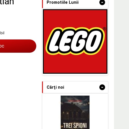
tian
-
Promotiile Lunii
bil
toc
-
Cărţi noi