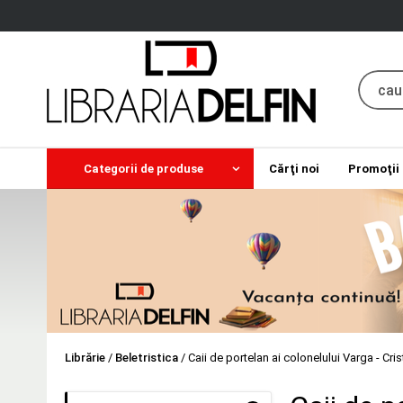
Categorii de produse
Cărţi noi
Promoţii
Librărie
/
Beletristica
/
Caii de portelan ai colonelului Varga - Cri