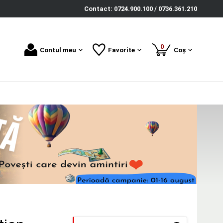
Contact: 0724.900.100 / 0736.361.210
produse
0
Contul meu
Favorite
Coș