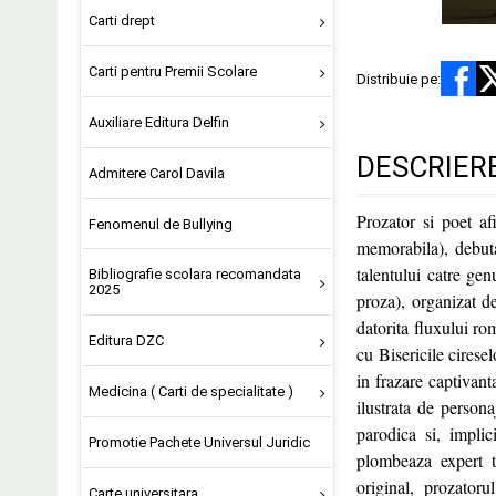
Carti drept
Carti pentru Premii Scolare
Distribuie pe:
Auxiliare Editura Delfin
DESCRIER
Admitere Carol Davila
Prozator si poet af
Fenomenul de Bullying
memorabila), debuta
talentului catre ge
Bibliografie scolara recomandata
2025
proza), organizat d
datorita fluxului ro
Editura DZC
cu Bisericile cirese
in frazare captivant
Medicina ( Carti de specialitate )
ilustrata de persona
parodica si, implic
Promotie Pachete Universul Juridic
plombeaza expert tex
original, prozatorul
Carte universitara