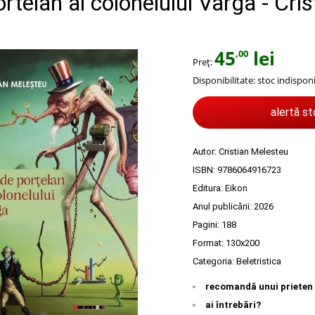
ortelan ai colonelului Varga - Cris
u
45
lei
,00
Preț:
Disponibilitate:
stoc indisponi
alertă s
Autor:
Cristian Melesteu
ISBN:
9786064916723
Editura:
Eikon
Anul publicării:
2026
Pagini:
188
Format: 130x200
Categoria:
Beletristica
recomandă unui prieten
ai întrebări?