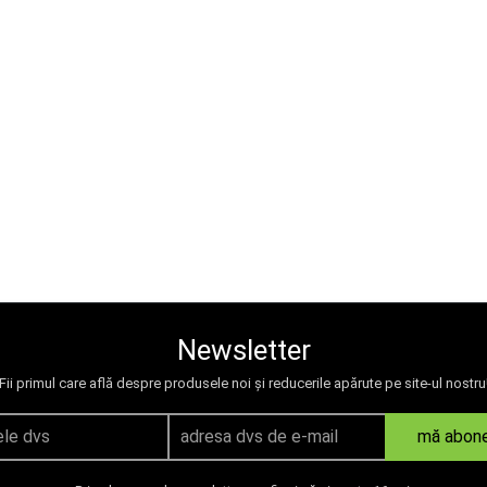
Newsletter
Fii primul care află despre produsele noi și reducerile apărute pe site-ul nostru
mă abon