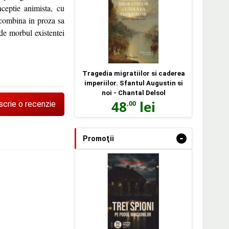
nceptie animista, cu
u combina in proza sa
de morbul existentei
Tragedia migratiilor si caderea
imperiilor. Sfantul Augustin si
noi - Chantal Delsol
48
lei
,00
scrie o recenzie
-
Promoţii