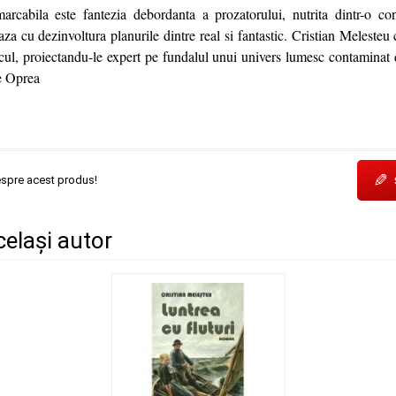
rcabila este fantezia debordanta a prozatorului, nutrita dintr-o co
eaza cu dezinvoltura planurile dintre real si fantastic. Cristian Meleste
ticul, proiectandu-le expert pe fundalul unui univers lumesc contaminat 
e Oprea
✎
espre acest produs!
același autor