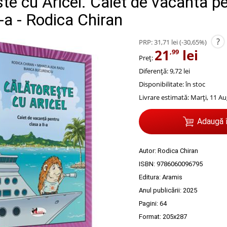
te cu Aricel. Caiet de vacanta p
-a - Rodica Chiran
?
PRP:
31,71 lei
(-30,65%)
21
lei
,99
Preț:
Diferență: 9,72 lei
Disponibilitate:
în stoc
Livrare estimată:
Marți, 11 Au
Adaugă 
Autor:
Rodica Chiran
ISBN:
9786060096795
Editura:
Aramis
Anul publicării:
2025
Pagini:
64
Format: 205x287