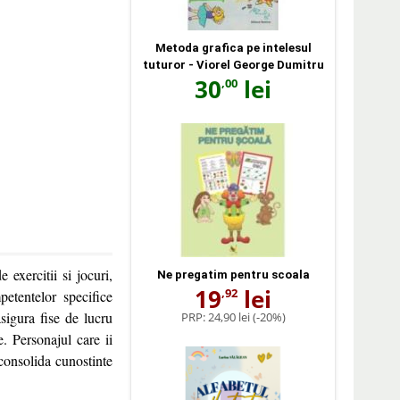
Metoda grafica pe intelesul
tuturor - Viorel George Dumitru
30
lei
,00
 exercitii si jocuri,
Ne pregatim pentru scoala
19
lei
,92
etentelor specifice
sigura fise de lucru
PRP:
24,90 lei
(-20%)
e. Personajul care ii
 consolida cunostinte