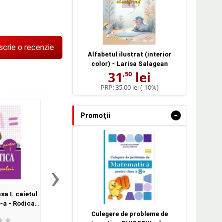
scrie o recenzie
Alfabetul ilustrat (interior
color) - Larisa Salagean
31
lei
,50
PRP:
35,00 lei
(-10%)
-
Promoţii
›
a I. caietul
Matematica clasa I. caietul
Sa deslusim tain
I-a - Rodica
elevului partea a II-a - Rodica
matematicii si ale exp
n
Chiran
mediului. Culegere p
Culegere de probleme de