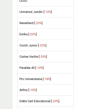
LEGO
Universul Juridic [
-10%
]
Neverland [
-20%
]
Evrika [
-20%
]
Corint Junior [
-20%
]
Curtea Veche [
-30%
]
Paralela 45 [
-10%
]
Pro Universitaria [
-18%
]
Arthur [
-10%
]
Delta Cart Educational [
-20%
]