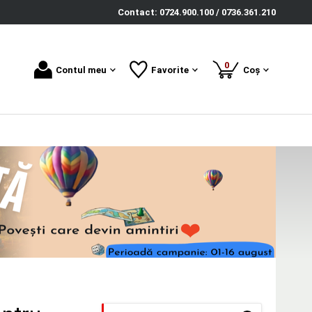
Contact: 0724.900.100 / 0736.361.210
produse
0
Contul meu
Favorite
Coș