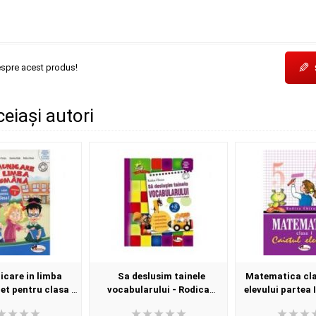
✎
espre acest produs!
ceiași autori
care in limba
Sa deslusim tainele
Matematica clas
et pentru clasa 1,
vocabularului - Rodica
elevului partea 
 - Dumitra Radu
Chiran
Chira