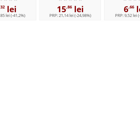
lei
15
lei
6
l
,32
,86
,66
85 lei
(-41,2%)
PRP:
21,14 lei
(-24,98%)
PRP:
9,52 lei
(