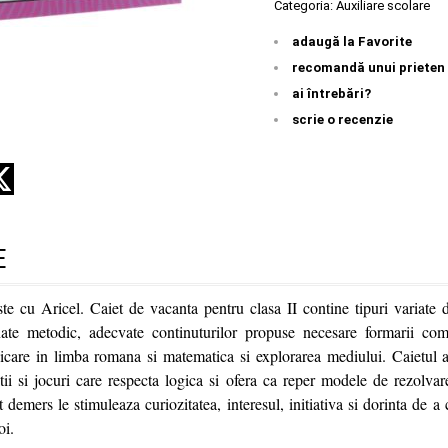
Categoria:
Auxiliare scolare
adaugă la Favorite
recomandă unui prieten
ai întrebări?
scrie o recenzie
E
te cu Aricel. Caiet de vacanta pentru clasa II contine tipuri variate de
ate metodic, adecvate continuturilor propuse necesare formarii comp
icare in limba romana si matematica si explorarea mediului. Caietul a
citii si jocuri care respecta logica si ofera ca reper modele de rezolvar
st demers le stimuleaza curiozitatea, interesul, initiativa si dorinta de a
oi.