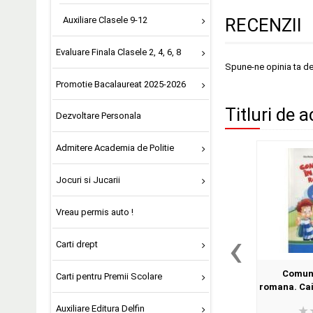
Auxiliare Clasele 9-12
RECENZII
Evaluare Finala Clasele 2, 4, 6, 8
Spune-ne opinia ta d
Promotie Bacalaureat 2025-2026
Titluri de a
Dezvoltare Personala
Admitere Academia de Politie
Jocuri si Jucarii
Vreau permis auto !
‹
Carti drept
Comuni
Carti pentru Premii Scolare
romana. Cai
semestrul 1
Auxiliare Editura Delfin