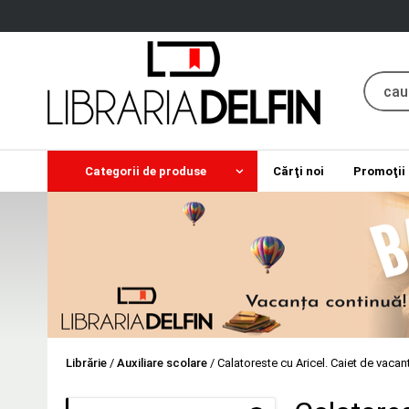
Categorii de produse
Cărţi noi
Promoţii
Librărie
/
Auxiliare scolare
/
Calatoreste cu Aricel. Caiet de vacan