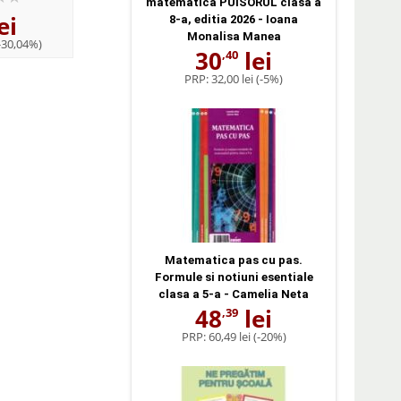
clasa a 2-a - Rodica C
matematica PUISORUL clasa a
ei
6
lei
18
lei
,66
,48
8-a, editia 2026 - Ioana
Monalisa Manea
-30,04%)
PRP:
9,52 lei
(-30,04%)
PRP:
26,42 lei
(-30,0
30
lei
,40
PRP:
32,00 lei
(-5%)
Matematica pas cu pas.
Formule si notiuni esentiale
clasa a 5-a - Camelia Neta
48
lei
,39
PRP:
60,49 lei
(-20%)