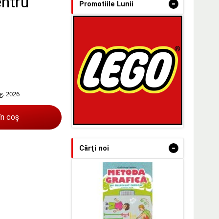
entru
-
Promotiile Lunii
g. 2026
în coș
-
Cărţi noi