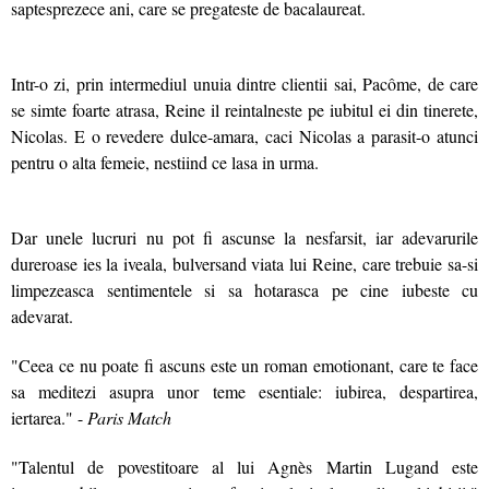
saptesprezece ani, care se pregateste de bacalaureat.
Intr-o zi, prin intermediul unuia dintre clientii sai, Pacôme, de care
se simte foarte atrasa, Reine il reintalneste pe iubitul ei din tinerete,
Nicolas. E o revedere dulce-amara, caci Nicolas a parasit-o atunci
pentru o alta femeie, nestiind ce lasa in urma.
Dar unele lucruri nu pot fi ascunse la nesfarsit, iar adevarurile
dureroase ies la iveala, bulversand viata lui Reine, care trebuie sa-si
limpezeasca sentimentele si sa hotarasca pe cine iubeste cu
adevarat.
"Ceea ce nu poate fi ascuns este un roman emotionant, care te face
sa meditezi asupra unor teme esentiale: iubirea, despartirea,
iertarea." -
Paris Match
"Talentul de povestitoare al lui Agnès Martin Lugand este