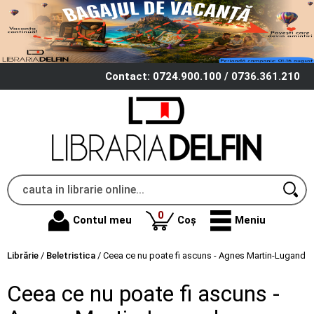
Contact: 0724.900.100 / 0736.361.210
produse
0
Contul meu
Coș
Meniu
Librărie
/
Beletristica
/
Ceea ce nu poate fi ascuns - Agnes Martin-Lugand
Ceea ce nu poate fi ascuns -