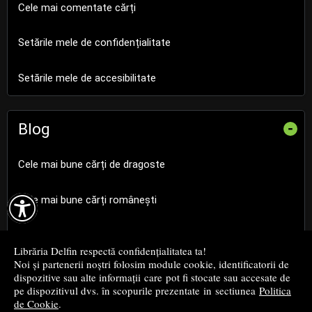
Cele mai comentate cărți
Setările mele de confidențialitate
Setările mele de accesibilitate
Blog
-
Cele mai bune cărți de dragoste

Cele mai bune cărți românești
Cele mai bune cărți religioase
Librăria Delfin respectă confidențialitatea ta!
Noi și partenerii noștri folosim module cookie, identificatorii de
Cele mai bune cărți de istorie
dispozitive sau alte informații care pot fi stocate sau accesate de
pe dispozitivul dvs. în scopurile prezentate in sectiunea
Politica
de Cookie
.
Top cărți beletristică