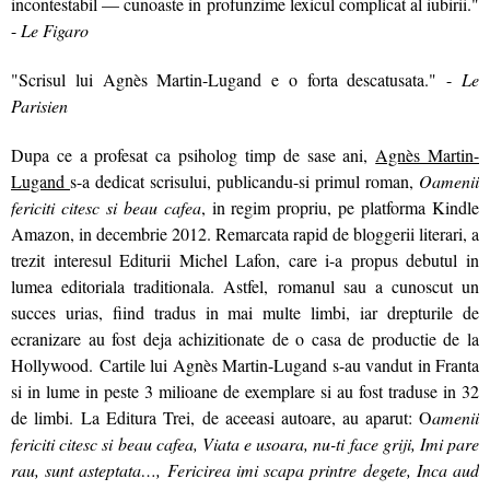
incontestabil — cunoaste in profunzime lexicul complicat al iubirii."
-
Le Figaro
"Scrisul lui Agnès Martin-Lugand e o forta descatusata." -
Le
Parisien
Dupa ce a profesat ca psiholog timp de sase ani,
Agnès Martin-
Lugand
s-a dedicat scrisului, publicandu-si primul roman,
Oamenii
fericiti citesc si beau cafea
, in regim propriu, pe platforma Kindle
Amazon, in decembrie 2012. Remarcata rapid de bloggerii literari, a
trezit interesul Editurii Michel Lafon, care i-a propus debutul in
lumea editoriala traditionala. Astfel, romanul sau a cunoscut un
succes urias, fiind tradus in mai multe limbi, iar drepturile de
ecranizare au fost deja achizitionate de o casa de productie de la
Hollywood. Cartile lui Agnès Martin-Lugand s-au vandut in Franta
si in lume in peste 3 milioane de exemplare si au fost traduse in 32
de limbi. La Editura Trei, de aceeasi autoare, au aparut: O
amenii
fericiti citesc si beau cafea, Viata e usoara, nu-ti face griji, Imi pare
rau, sunt asteptata…, Fericirea imi scapa printre degete, Inca aud