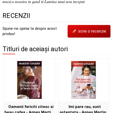
muzica noastra in gand
si
Lumina unui nou inceput.
RECENZII
Spune-ne opinia ta despre acest
✎
scrie o recenzie
produs!
Titluri de aceiași autori
Oamenii fericiti citesc si
Imi pare rau, sunt
beau cafea - Agnes Martin-
asteptata - Agnes Martin-