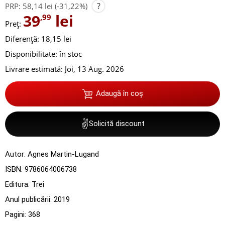
?
PRP:
58,14 lei
(-31,22%)
39
lei
,99
Preț:
Diferență: 18,15 lei
Disponibilitate:
în stoc
Livrare estimată:
Joi, 13 Aug. 2026
Adaugă în coș
✌
Solicită discount
Autor:
Agnes Martin-Lugand
ISBN:
9786064006738
Editura:
Trei
Anul publicării:
2019
Pagini:
368