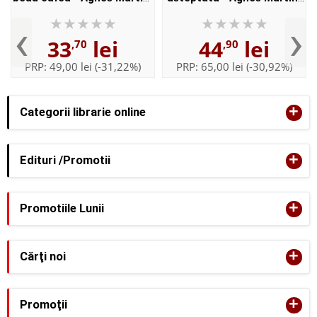
Lugand
Lugand. Traducere de
‹
›
Carmen Otilia Spanu
33
lei
44
lei
,70
,90
PRP:
49,00 lei
(-31,22%)
PRP:
65,00 lei
(-30,92%)
+
Categorii librarie online
+
Edituri /Promotii
+
Promotiile Lunii
+
Cărţi noi
+
Promoţii