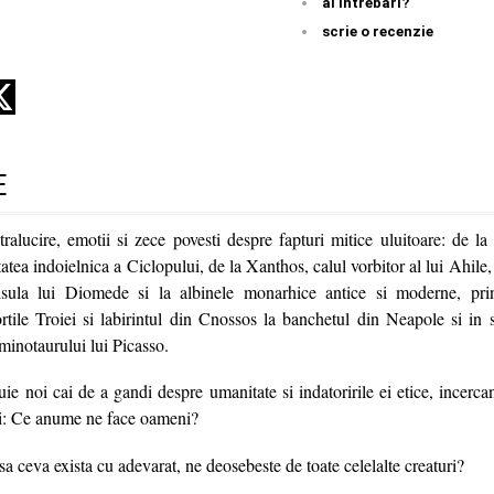
ai întrebări?
scrie o recenzie
E
stralucire, emotii si zece povesti despre fapturi mitice uluitoare: de la
tea indoielnica a Ciclopului, de la Xanthos, calul vorbitor al lui Ahile, l
nsula lui Diomede si la albinele monarhice antice si moderne, prin
ortile Troiei si labirintul din Cnossos la banchetul din Neapole si in
 minotaurului lui Picasso.
ie noi cai de a gandi despre umanitate si indatoririle ei etice, incerc
ri: Ce anume ne face oameni?
a ceva exista cu adevarat, ne deosebeste de toate celelalte creaturi?