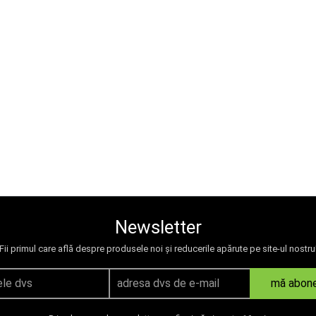
Newsletter
Fii primul care află despre produsele noi și reducerile apărute pe site-ul nostru
mă abon