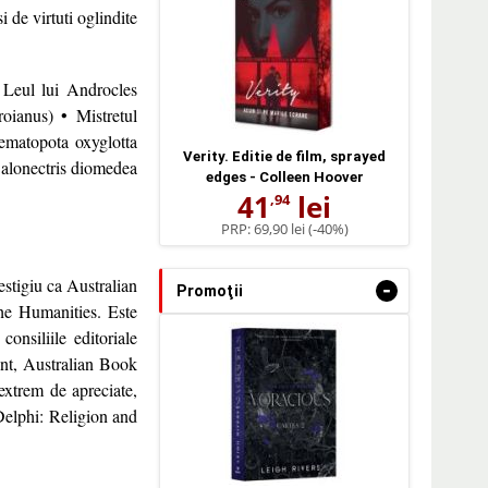
 de virtuti oglindite
 Leul lui Androcles
roianus) • Mistretul
aematopota oxyglotta
Verity. Editie de film, sprayed
Calonectris diomedea
edges - Colleen Hoover
41
lei
,94
PRP:
69,90 lei
(-40%)
estigiu ca Australian
-
Promoţii
he Humanities. Este
nsiliile editoriale
ent, Australian Book
extrem de apreciate,
Delphi: Religion and