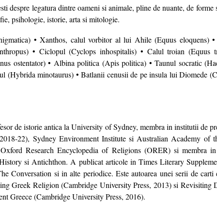
sti despre legatura dintre oameni si animale, pline de nuante, de forme si
fie, psihologie, istorie, arta si mitologie.
nigmatica) • Xanthos, calul vorbitor al lui Ahile (Equus eloquens) •
nthropus) • Ciclopul (Cyclops inhospitalis) • Calul troian (Equus t
anus ostentator) • Albina politica (Apis politica) • Taunul socratic (H
rul (Hybrida minotaurus) • Batlanii cenusii de pe insula lui Diomede (
fesor de istorie antica la University of Sydney, membra in institutii de pr
2018-22), Sydney Environment Institute si Australian Academy of t
u Oxford Research Encyclopedia of Religions (ORER) si membra in co
History si Antichthon. A publicat articole in Times Literary Supplem
e Conversation si in alte periodice. Este autoarea unei serii de carti 
king Greek Religion (Cambridge University Press, 2013) si Revisiting 
ient Greece (Cambridge University Press, 2016).