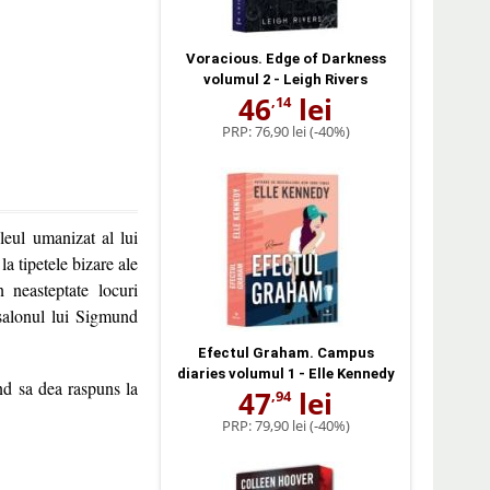
Voracious. Edge of Darkness
volumul 2 - Leigh Rivers
46
lei
,14
PRP:
76,90 lei
(-40%)
 leul umanizat al lui
a tipetele bizare ale
 neasteptate locuri
 salonul lui Sigmund
Efectul Graham. Campus
diaries volumul 1 - Elle Kennedy
and sa dea raspuns la
47
lei
,94
PRP:
79,90 lei
(-40%)