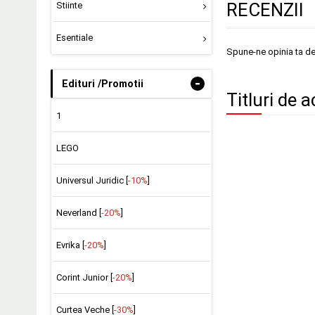
RECENZII
Stiinte
Esentiale
Spune-ne opinia ta d
-
Edituri /Promotii
Titluri de 
1
LEGO
Universul Juridic [
-10%
]
Neverland [
-20%
]
Evrika [
-20%
]
Corint Junior [
-20%
]
Curtea Veche [
-30%
]