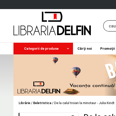
Categorii de produse
Cărţi noi
Promoţii
Librărie
/
Beletristica
/
De la calul troian la minotaur - Julia Kindt