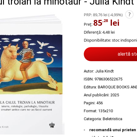
ul troian la minotaur - Julia Kindt
?
PRP:
89,76 lei
(-4,99%)
85
lei
,28
Preț:
Diferență: 4,48 lei
Disponibilitate:
stoc indisponi
alertă s
Autor:
Julia Kindt
ISBN:
9786306522675
Editura:
BAROQUE BOOKS AN
Anul publicării:
2025
Pagini:
456
Format: 135x210
Categoria:
Beletristica
recomandă unui prieten