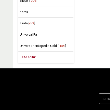
Elicart [
-20%
]
Kores
Taida [
-5%
]
Universal Pan
Univers Enciclopedic Gold [
-15%
]
...alte edituri