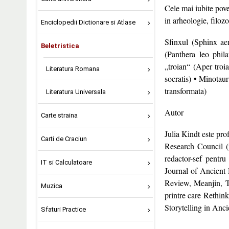
Cele mai iubite pove
in arheologie, filozo
Enciclopedii Dictionare si Atlase
Sfinxul (Sphinx ae
Beletristica
(Panthera leo phila
„troian“ (Aper troi
Literatura Romana
socratis) • Minotau
transformata)
Literatura Universala
Autor
Carte straina
Julia Kindt este pro
Carti de Craciun
Research Council (
redactor-sef pentr
IT si Calculatoare
Journal of Ancient 
Review, Meanjin, Th
Muzica
printre care Rethin
Storytelling in Anc
Sfaturi Practice