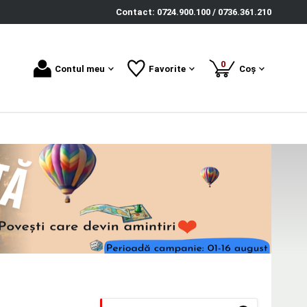
Contact: 0724.900.100 / 0736.361.210
produse
0
Contul meu
Favorite
Coș