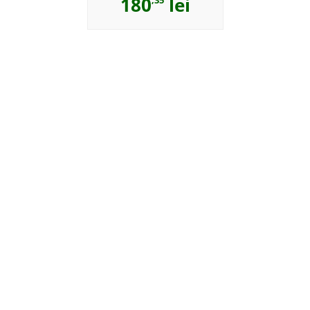
180
lei
,35