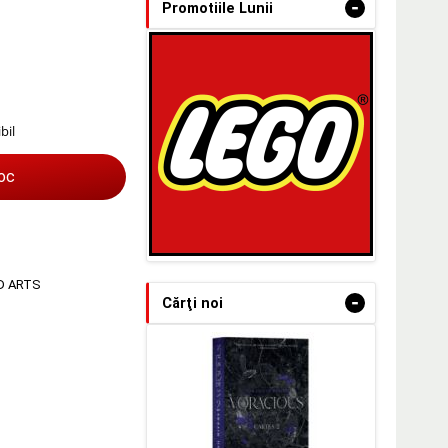
-
Promotiile Lunii
bil
toc
D ARTS
-
Cărţi noi