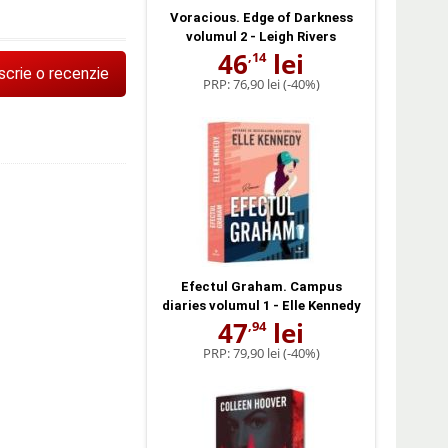
Voracious. Edge of Darkness
volumul 2 - Leigh Rivers
46
lei
,14
scrie o recenzie
PRP:
76,90 lei
(-40%)
Efectul Graham. Campus
diaries volumul 1 - Elle Kennedy
47
lei
,94
PRP:
79,90 lei
(-40%)