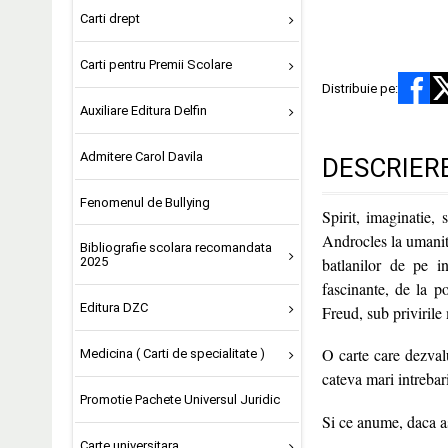
Carti drept
Carti pentru Premii Scolare
Distribuie pe:
Auxiliare Editura Delfin
Admitere Carol Davila
DESCRIER
Fenomenul de Bullying
Spirit, imaginatie, 
Androcles la umanita
Bibliografie scolara recomandata
batlanilor de pe i
2025
fascinante, de la p
Editura DZC
Freud, sub privirile
O carte care dezvalu
Medicina ( Carti de specialitate )
cateva mari intreba
Promotie Pachete Universul Juridic
Si ce anume, daca as
Carte universitara