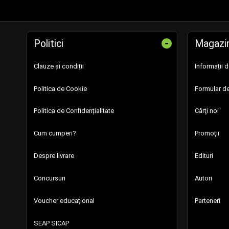
-
Politici
Magazi
Clauze și condiții
Informații 
Politica de Cookie
Formular de
Politica de Confidențialitate
Cărţi noi
Cum cumperi?
Promoţii
Despre livrare
Edituri
Concursuri
Autori
Voucher educațional
Parteneri
SEAP SICAP