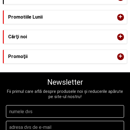
+
Promotiile Lunii
+
Cărţi noi
+
Promoţii
Newsletter
Fii primul care află despre produsele noi și reducerile apărute
pe site-ul nostru!