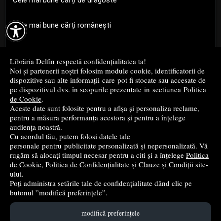
Cele mai bune cărți de dragoste

Cele mai bune cărți românești
Cele mai bune cărți religioase
Librăria Delfin respectă confidențialitatea ta!
Noi și partenerii noștri folosim module cookie, identificatorii de
Cele mai bune cărți de istorie
dispozitive sau alte informații care pot fi stocate sau accesate de
pe dispozitivul dvs. în scopurile prezentate in sectiunea
Politica
de Cookie
.
Top cărți beletristică
Aceste date sunt folosite pentru a afișa și personaliza reclame,
pentru a măsura performanța acestora și pentru a înțelege
...toate știrile
audiența noastră.
Cu acordul tău, putem folosi datele tale
personale pentru publicitate personalizată și nepersonalizată. Vă
© 2004 - 2026
Grup DZC SRL
rugăm să alocați timpul necesar pentru a citi și a înțelege
Politica
de Cookie
,
Politica de Confidențialitate
și
Clauze și Condiții
site-
Magazin online
creat de
Vital Soft
ului.
Poți administra setările tale de confidențialitate dând clic pe
butonul ”modifică preferințele”.
Created in 0.0924 sec
modifică preferințele