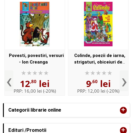
Povesti, povestiri, versuri
Colinde, poezii de iarna,
- Ion Creanga
strigaturi, obiceiuri de
sarbatori
‹
›
12
lei
9
lei
,80
,60
PRP:
16,00 lei
(-20%)
PRP:
12,00 lei
(-20%)
+
Categorii librarie online
+
Edituri /Promotii