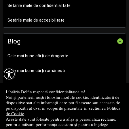
Setările mele de confidențialitate
Setările mele de accesibilitate
Blog
-
Cele mai bune cărți de dragoste

Cele mai bune cărți românești
Cele mai bune cărți religioase
Librăria Delfin respectă confidențialitatea ta!
Noi și partenerii noștri folosim module cookie, identificatorii de
Cele mai bune cărți de istorie
dispozitive sau alte informații care pot fi stocate sau accesate de
pe dispozitivul dvs. în scopurile prezentate in sectiunea
Politica
de Cookie
.
Top cărți beletristică
Aceste date sunt folosite pentru a afișa și personaliza reclame,
pentru a măsura performanța acestora și pentru a înțelege
...toate știrile