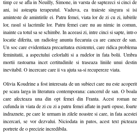
timp ce se afla in Neuilly, Simone, in varsta de saptezeci si cinci de
ani, isi asteapta terapeutul. Vaduva, ea traieste singura si isi
aminteste de amintirile ei. Patru femei, viata lor de zi cu zi, iubirile
lor, rasul si lacrimile lor. Patru femei care nu au nimic in comun,
inainte ca totul sa se schimbe. In aceeasi zi, intre cinci si sapte, intr-o
locatie diferita, un radiolog anunta fiecaruia ca are cancer de san.
Un soc care evidentiaza precaritatea existentei, care ridica problema
feminitatii, a aspectului celorlalti si a rudelor in fata bolii. Umbra
mortii rastoarna incet certitudinile si traseaza liniile unui destin
inevitabil. O incercare care ii va ajuta sa-si recupereze viata.
Olivia Koudrine a fost interesata de un subiect care nu este acoperit
pe scara larga in literatura contemporana: cancerul de san. O boala
care afecteaza una din opt femei din Franta. Acest roman ne
cufunda in viata de zi cu zi a patru femei aflate in parti opuse, foarte
indraznete, pe care le urmam in zilele noastre si care, in fata acestei
incercari, se vor dezvalui. Niciodata in patos, acest text picteaza
portrete de o precizie incredibila.