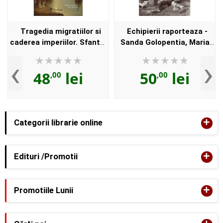
Tragedia migratiilor si
Echipierii raporteaza -
caderea imperiilor. Sfantul
Sanda Golopentia, Maria
Augustin si noi - Chantal
Mateoniu-Micu
‹
›
Delsol
48
lei
50
lei
,00
,00
+
Categorii librarie online
+
Edituri /Promotii
+
Promotiile Lunii