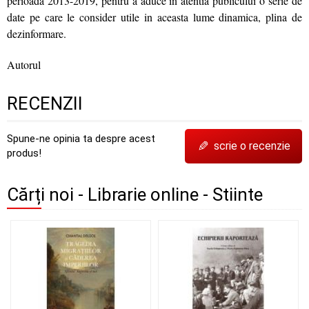
perioada 2013-2019, pentru a aduce in atentia publicului o serie de
date pe care le consider utile in aceasta lume dinamica, plina de
dezinformare.
Autorul
RECENZII
Spune-ne opinia ta despre acest
✎
scrie o recenzie
produs!
Cărți noi - Librarie online - Stiinte