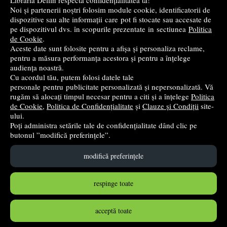
Librăria Delfin respectă confidențialitatea ta!
Noi și partenerii noștri folosim module cookie, identificatorii de
Cele mai bune cărți de istorie
dispozitive sau alte informații care pot fi stocate sau accesate de
pe dispozitivul dvs. în scopurile prezentate in sectiunea
Politica
de Cookie
.
Top cărți beletristică
Aceste date sunt folosite pentru a afișa și personaliza reclame,
pentru a măsura performanța acestora și pentru a înțelege
...toate știrile
audiența noastră.
Cu acordul tău, putem folosi datele tale
personale pentru publicitate personalizată și nepersonalizată. Vă
© 2004 - 2026
Grup DZC SRL
rugăm să alocați timpul necesar pentru a citi și a înțelege
Politica
de Cookie
,
Politica de Confidențialitate
și
Clauze și Condiții
site-
Magazin online
creat de
Vital Soft
ului.
Poți administra setările tale de confidențialitate dând clic pe
butonul ”modifică preferințele”.
Created in 0.0893 sec
modifică preferințele
respinge toate
acceptă toate