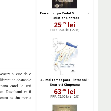
Trei spioni pe Podul Minciunilor
- Cristian Contras
25
lei
,55
PRP:
35,00 lei
(-27%)
oastra si este de o
diferent de obstacole
Au mai ramas poezii intre noi -
Scarlett Cimpeanu
i pana cand le veti
63
lei
,36
ta. Rezultatul va fi
PRP:
72,00 lei
(-12%)
entru reusita merita