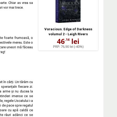
arte. Chiar as vrea sa
i vor mai trece.
Voracious. Edge of Darkness
volumul 2 - Leigh Rivers
te foarte frumoasă, o
46
lei
,14
iectivele mereu. Este o
PRP:
76,90 lei
(-40%)
i care uneori mă făceau
rag!
it în cărți. Un tărâm cu
speranțaîn fiecare zi.
ica arme și nu ducea la
întinderi imense ce se
e, regele Uscatului i-a
oli de pace spre regatul
zvoare cu apă caldă ce
ște râuri adânci ce se