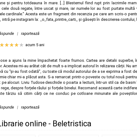
ne și pentru totdeauna în mare. […] Blestemul fiind rupt prin lacrimile mame
 cele două regate, între uscat și mare, iar numele lor au fost purtate multă 
ele cardinale." Acesta este un fragment din recenzia pe care am scris-o pent
, intră pe instagram la: _o_fata_printre_carti_ și găsești în descrierea contului
ăspunde
|
raportează
acum 5 ani
ose a ajuns la mine împachetat foarte frumos. Cartea are detalii superbe, în
ilelor. Acestea mi-au arătat cât de mult s-a implicat autorul în relizarea cărții. Nu
pă cu “și-au fost odată”, cu toate că modul autorului de a se exprima a fost de
 mie chiar mi-a plăcut asta. S-a remarcat printr-o poveste cu totul nouă pentru 
t pe alocuri. Liviu Tudose deschide o poarta a lecturii, într-un stil ca de basm i
un rege, despre forțele răului și forțele binelui. Recomand această carte indifer
este târziu să citim cărți ce ne conduc pe cotloane minunate ale poveștilor 
ăspunde
|
raportează
Librarie online - Beletristica