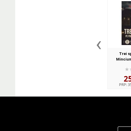
‹
Trei s
Minciuni
C
2
PRP:
35