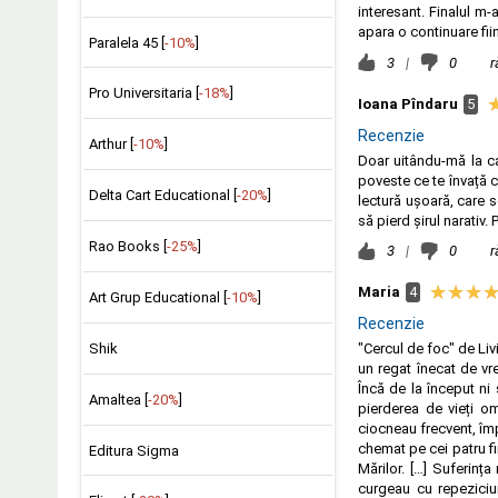
interesant. Finalul m
apara o continuare fii
Paralela 45 [
-10%
]
3
|
0
r
Pro Universitaria [
-18%
]
Ioana Pîndaru
5
Recenzie
Arthur [
-10%
]
Doar uitându-mă la c
poveste ce te învață c
Delta Cart Educational [
-20%
]
lectură ușoară, care s
să pierd șirul narativ
Rao Books [
-25%
]
3
|
0
r
Maria
4
Art Grup Educational [
-10%
]
Recenzie
Shik
"Cercul de foc" de Livi
un regat înecat de vr
Încă de la început ni 
Amaltea [
-20%
]
pierderea de vieți om
ciocneau frecvent, împ
chemat pe cei patru fii
Editura Sigma
Mărilor. […] Suferinț
curgeau cu repeziciun