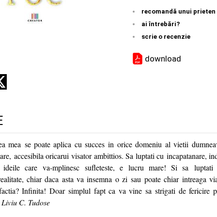
recomandă unui prieten
ai întrebări?
scrie o recenzie
download
E
ea mea se poate aplica cu succes in orice domeniu al vietii dumneav
oare, accesibila oricarui visator ambittios. Sa luptati cu incapatanare, in
u ideile care va-mplinesc sufleteste, e lucru mare! Si sa luptat
ealitate, chiar daca asta va insemna o zi sau poate chiar intreaga via
factia? Infinita! Doar simplul fapt ca va vine sa strigati de fericire p
Liviu C. Tudose