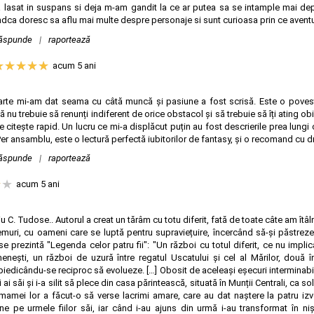
-a lasat in suspans si deja m-am gandit la ce ar putea sa se intample mai dep
ndca doresc sa aflu mai multe despre personaje si sunt curioasa prin ce aventur
ăspunde
|
raportează
acum 5 ani
arte mi-am dat seama cu câtă muncă și pasiune a fost scrisă. Este o poves
ă nu trebuie să renunți indiferent de orice obstacol și să trebuie să îți ating ob
e citește rapid. Un lucru ce mi-a displăcut puțin au fost descrierile prea lung
. Per ansamblu, este o lectură perfectă iubitorilor de fantasy, și o recomand cu d
ăspunde
|
raportează
acum 5 ani
u C. Tudose.. Autorul a creat un tărâm cu totu diferit, fată de toate câte am îtâln
emuri, cu oameni care se luptă pentru supraviețuire, încercând să-și păstreze 
se prezintă "Legenda celor patru fii": "Un război cu totul diferit, ce nu impl
enești, un război de uzură între regatul Uscatului și cel al Mărilor, două 
iedicându-se reciproc să evolueze. […] Obosit de aceleași eșecuri interminabil
 ai săi și i-a silit să plece din casa părintească, situată în Munții Centrali, ca s
a mamei lor a făcut-o să verse lacrimi amare, care au dat naștere la patru i
e pe urmele fiilor săi, iar când i-au ajuns din urmă i-au transformat în ni