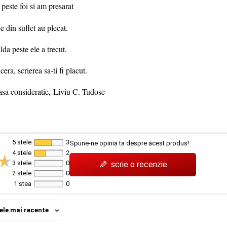
peste foi si am presarat
ce din suflet au plecat.
alda peste ele a trecut.
ra, scrierea sa-ti fi placut.
asa consideratie, Liviu C. Tudose
5 stele
3
Spune-ne opinia ta despre acest produs!
4 stele
2
✎
3 stele
0
scrie o recenzie
2 stele
0
1 stea
0
ele mai recente