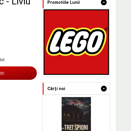
c - Liviu
-
Promotiile Lunii
bil
toc
-
Cărţi noi