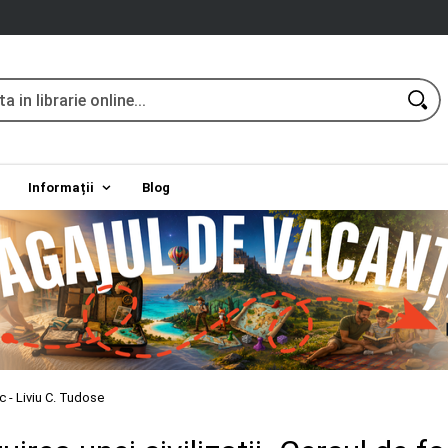
Informații
Blog
oc - Liviu C. Tudose