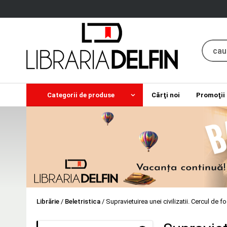
Categorii de produse
Cărţi noi
Promoţii
Librărie
/
Beletristica
/
Supravietuirea unei civilizatii. Cercul de f