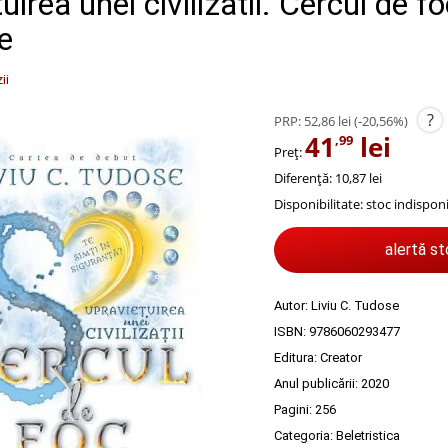
irea unei civilizatii. Cercul de fo
e
ii
?
PRP:
52,86 lei
(-20,56%)
41
lei
,99
Preț:
Diferență: 10,87 lei
Disponibilitate:
stoc indisponi
alertă s
Autor:
Liviu C. Tudose
ISBN:
9786060293477
Editura:
Creator
Anul publicării:
2020
Pagini:
256
Categoria:
Beletristica