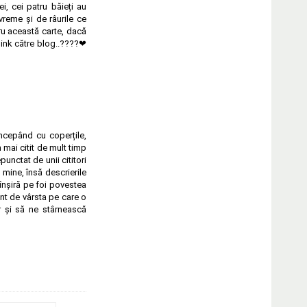
i, cei patru băieți au
vreme și de râurile ce
ru această carte, dacă
, link către blog..????❤
cepând cu coperțile,
 am mai citit de mult timp
punctat de unii cititori
mine, însă descrierile
̂nșiră pe foi povestea
ent de vârsta pe care o
și să ne stârnească