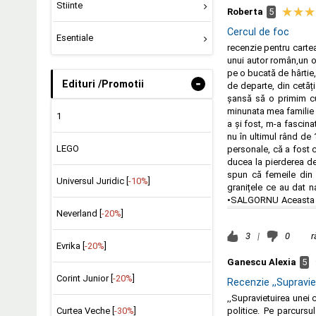
Stiinte
Roberta
5
Cercul de foc
Esentiale
recenzie pentru cartea 
unui autor român,un om
pe o bucată de hârtie,
-
Edituri /Promotii
de departe, din cetăți
șansă să o primim cu
minunata mea familie d
1
a și fost, m-a fascin
nu în ultimul rând de 
LEGO
personale, că a fost c
ducea la pierderea de 
spun că femeile din 
Universul Juridic [
-10%
]
granițele ce au dat
•SALGORNU Aceasta car
minunată! O recomand 
Neverland [
-20%
]
3
|
0
r
Evrika [
-20%
]
Ganescu Alexia
5
Corint Junior [
-20%
]
Recenzie ,,Supraviet
,,Supravietuirea unei 
Curtea Veche [
-30%
]
politice. Pe parcursul