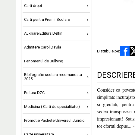
Carti drept
Carti pentru Premii Scolare
Auxiliare Editura Delfin
Admitere Carol Davila
Distribuie pe:
Fenomenul de Bullying
DESCRIER
Bibliografie scolara recomandata
2025
Consider ca povest
Editura DZC
simplitate incurajat
si greutati, pentr
Medicina ( Carti de specialitate )
vedea transpuse-n r
impresionant! Satis
Promotie Pachete Universul Juridic
tot efortul depus... -
Carte universitara