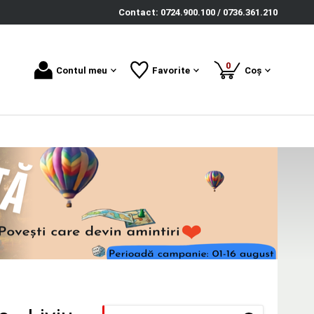
Contact: 0724.900.100 / 0736.361.210
produse
0
Contul meu
Favorite
Coș