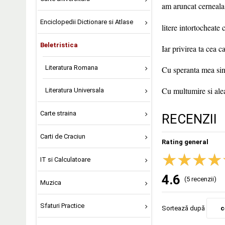
am aruncat cerneala 
Enciclopedii Dictionare si Atlase
litere intortocheate 
Beletristica
Iar privirea ta cea c
Literatura Romana
Cu speranta mea since
Cu multumire si ale
Literatura Universala
Carte straina
RECENZII
Carti de Craciun
Rating general
IT si Calculatoare
4.6
(5 recenzii)
Muzica
Sfaturi Practice
Sortează după
c