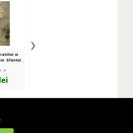
›
atiilor si
Tample argintii. Ganduri din
Scrieri 4. Intelectual
or. Sfantul
ultima vreme - Teodor
poezie - Marian Papa
 - Chantal
Baconschi
lei
50
lei
70
lei
,00
,00
!