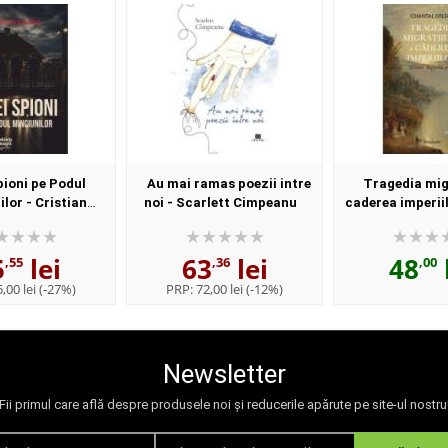
pioni pe Podul
Au mai ramas poezii intre
Tragedia migr
lor - Cristian
noi - Scarlett Cimpeanu
caderea imperiil
ontras
Augustin si noi
Delsol
5
lei
63
lei
48
,55
,36
,00
,00 lei
(-27%)
PRP:
72,00 lei
(-12%)
Newsletter
Fii primul care află despre produsele noi și reducerile apărute pe site-ul nostru