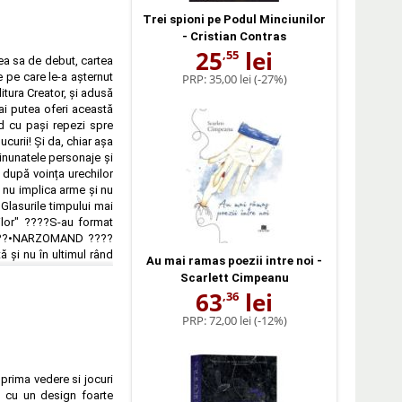
Trei spioni pe Podul Minciunilor
- Cristian Contras
25
lei
,55
rtea sa de debut, cartea
e pe care le-a așternut
PRP:
35,00 lei
(-27%)
itura Creator, și adusă
 ai putea oferi această
d cu pași repezi spre
curii! Și da, chiar așa
inunatele personaje și
e după voința urechilor
e nu implica arme și nu
 Glasurile timpului mai
ilor" ????S-au format
 ????•NARZOMAND ????
 și nu în ultimul rând
Au mai ramas poezii intre noi -
Scarlett Cimpeanu
63
lei
,36
PRP:
72,00 lei
(-12%)
 prima vedere si jocuri
it, cu un design foarte