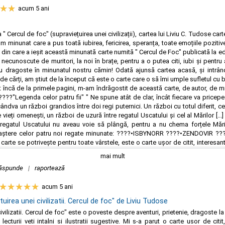
acum 5 ani
" Cercul de foc" (supraviețuirea unei civilizații), cartea lui Liviu C. Tudose ca
 minunat care a pus toată iubirea, fericirea, speranța, toate emoțiile pozitiv
 din care a ieșit această minunată carte numită " Cercul de Foc" publicată la ed
 necunoscute de muritori, la noi în brațe, pentru a o putea citi, iubi și pentru
 dragoste în minunatul nostru cămin! Odată ajunsă cartea acasă, și intrân
e cărți, am știut de la început că este o carte care o să îmi umple sufletul cu bu
at încă de la primele pagini, m-am îndrăgostit de această carte, de autor, de m
????"Legenda celor patru fii" " Ne spune atât de clar, încât fiecare va pricep
ândva un război grandios între doi regi puternici. Un război cu totul diferit, c
vieți omenești, un război de uzură între regatul Uscatului și cel al Mărilor [...]
regatul Uscatului nu aveau voie să plângă, pentru a nu chema forțele Măr
 naștere celor patru noi regate minunate: ????•ISBYNORR ????•ZENDOVIR
te se potrivește pentru toate vârstele, este o carte ușor de citit, interesantă
cu cel mai mare drag, nota mea finală este de 5/5⭐
mai mult
ăspunde
|
raportează
acum 5 ani
uirea unei civilizatii. Cercul de foc" de Liviu Tudose
civilizatii. Cercul de foc" este o poveste despre aventuri, prietenie, dragoste la
 lecturii veti intalni si ilustratii sugestive. Mi s-a parut o carte usor de cit