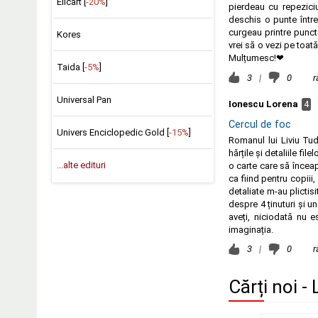
Elicart [
-20%
]
pierdeau cu repeziciu
deschis o punte între
curgeau printre punct
Kores
vrei să o vezi pe toată
Mulțumesc!❤
Taida [
-5%
]
3
|
0
r
Universal Pan
Ionescu Lorena
4
Cercul de foc
Univers Enciclopedic Gold [
-15%
]
Romanul lui Liviu Tud
hărțile și detaliile f
...alte edituri
o carte care să încea
ca fiind pentru copiii,
detaliate m-au plictisi
despre 4 ținuturi și 
aveți, niciodată nu 
imaginația.
3
|
0
r
Cărți noi - 