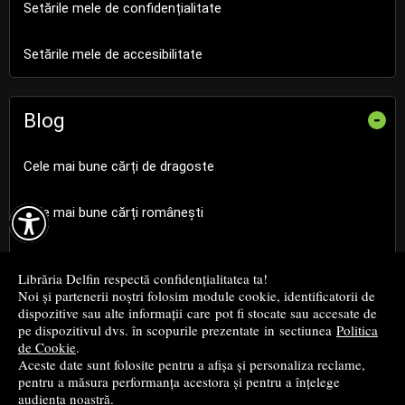
Setările mele de confidențialitate
Setările mele de accesibilitate
Blog
-
Cele mai bune cărți de dragoste

Cele mai bune cărți românești
Cele mai bune cărți religioase
Librăria Delfin respectă confidențialitatea ta!
Noi și partenerii noștri folosim module cookie, identificatorii de
Cele mai bune cărți de istorie
dispozitive sau alte informații care pot fi stocate sau accesate de
pe dispozitivul dvs. în scopurile prezentate in sectiunea
Politica
de Cookie
.
Top cărți beletristică
Aceste date sunt folosite pentru a afișa și personaliza reclame,
pentru a măsura performanța acestora și pentru a înțelege
...toate știrile
audiența noastră.