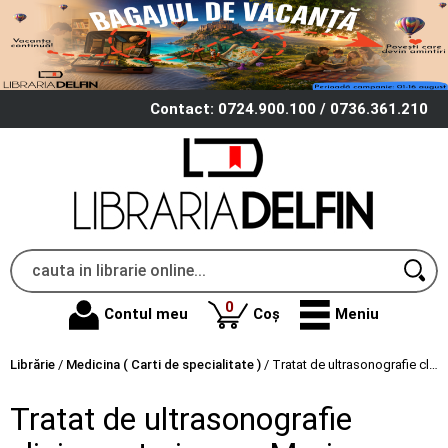
Contact: 0724.900.100 / 0736.361.210
produse
0
Contul meu
Coș
Meniu
Librărie
/
Medicina ( Carti de specialitate )
/
Tratat de ultrasonografie clinica veterinara - Mario Darius Codreanu
Tratat de ultrasonografie