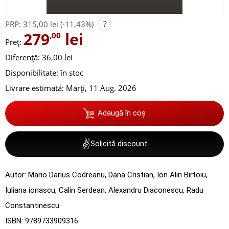
?
PRP:
315,00 lei
(-11,43%)
279
lei
,00
Preț:
Diferență: 36,00 lei
Disponibilitate:
în stoc
Livrare estimată:
Marți, 11 Aug. 2026
Adaugă în coș
✌
Solicită discount
Autor:
Mario Darius Codreanu
,
Dana Cristian
,
Ion Alin Birtoiu
,
Iuliana ionascu
,
Calin Serdean
,
Alexandru Diaconescu
,
Radu
Constantinescu
ISBN:
9789733909316