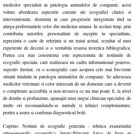
medicilor specialisti in patologia animalelor de companie, acest
volum abordeaza aspectele curente ale ecografiei clinice si
interventionale, domeniu in care progresele inregistrate tind sa
atinga performantele celor din medicina umana. In acelasi timp, prin
contributia autorilor, personalitati de exceptie in specialitate,
reprezinta o carte de referinta si un tratat actual, rezultat al unei
experiente de decenii si o veritabila resursa teoretica bibliografica.
Partea cea mai consistenta este reprezentata de notiunile de
ecografie speciala, care realizeaza un cadru informational generos,
sugestiv ilustrat, cu o iconografie care acopera cele mai frecvente
situatii intalnite in patologia animalelor de companie. Se adreseaza
medicilor veterinari si celor interesati de un domeniu care a devenit
o completare accesibila si non-invaziva ce nu mai poate fi, la nivel
de detaliu si profunzime, apanajul unui singur clinician specialist, de
multe ori recomandandu-se metode si tehnici complementare,
pentru a usura si confirma diagnosticul bolii.
Cuprins: Notiuni de ecografie generala - tehnica examenului
ultrasonografic (ecografic): Istoric;Principii fizice de baza in