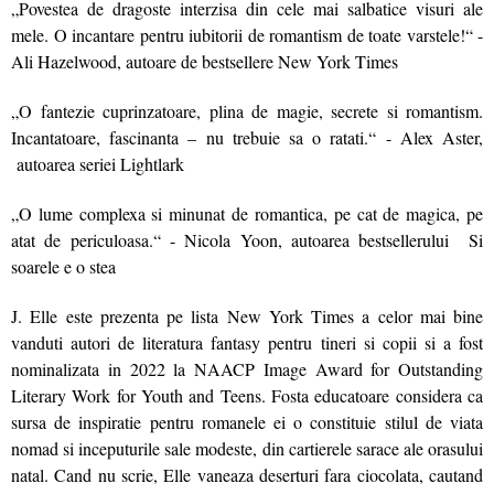
„Povestea de dragoste interzisa din cele mai salbatice visuri ale
mele. O incantare pentru iubitorii de romantism de toate varstele!“ -
Ali Hazelwood, autoare de bestsellere New York Times
„O fantezie cuprinzatoare, plina de magie, secrete si romantism.
Incantatoare, fascinanta – nu trebuie sa o ratati.“ - Alex Aster,
autoarea seriei Lightlark
„O lume complexa si minunat de romantica, pe cat de magica, pe
atat de periculoasa.“ - Nicola Yoon, autoarea bestsellerului Si
soarele e o stea
J. Elle este prezenta pe lista New York Times a celor mai bine
vanduti autori de literatura fantasy pentru tineri si copii si a fost
nominalizata in 2022 la NAACP Image Award for Outstanding
Literary Work for Youth and Teens. Fosta educatoare considera ca
sursa de inspiratie pentru romanele ei o constituie stilul de viata
nomad si inceputurile sale modeste, din cartierele sarace ale orasului
natal. Cand nu scrie, Elle vaneaza deserturi fara ciocolata, cautand