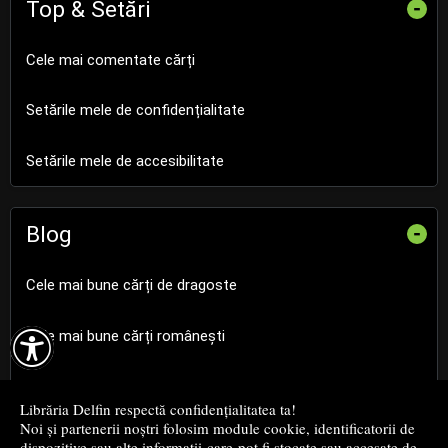
Top & Setări
-
Cele mai comentate cărți
Setările mele de confidențialitate
Setările mele de accesibilitate
Blog
-
Cele mai bune cărți de dragoste

Cele mai bune cărți românești
Cele mai bune cărți religioase
Librăria Delfin respectă confidențialitatea ta!
Noi și partenerii noștri folosim module cookie, identificatorii de
Cele mai bune cărți de istorie
dispozitive sau alte informații care pot fi stocate sau accesate de