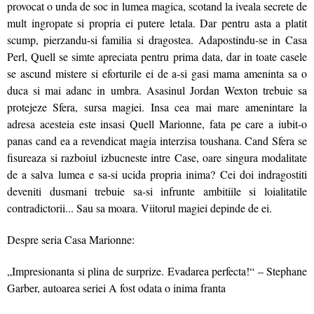
provocat o unda de soc in lumea magica, scotand la iveala secrete de
mult ingropate si propria ei putere letala. Dar pentru asta a platit
scump, pierzandu-si familia si dragostea. Adapostindu-se in Casa
Perl, Quell se simte apreciata pentru prima data, dar in toate casele
se ascund mistere si eforturile ei de a-si gasi mama ameninta sa o
duca si mai adanc in umbra. Asasinul Jordan Wexton trebuie sa
protejeze Sfera, sursa magiei. Insa cea mai mare amenintare la
adresa acesteia este insasi Quell Marionne, fata pe care a iubit-o
panas cand ea a revendicat magia interzisa toushana. Cand Sfera se
fisureaza si razboiul izbucneste intre Case, oare singura modalitate
de a salva lumea e sa-si ucida propria inima? Cei doi indragostiti
deveniti dusmani trebuie sa-si infrunte ambitiile si loialitatile
contradictorii... Sau sa moara. Viitorul magiei depinde de ei.
Despre seria Casa Marionne:
„Impresionanta si plina de surprize. Evadarea perfecta!“ – Stephane
Garber, autoarea seriei A fost odata o inima franta