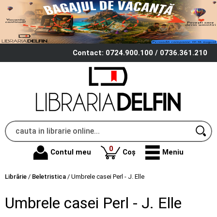
Contact: 0724.900.100 / 0736.361.210
produse
0
Contul meu
Coș
Meniu
Librărie
/
Beletristica
/
Umbrele casei Perl - J. Elle
Umbrele casei Perl - J. Elle