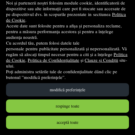
Noi și partenerii noștri folosim module cookie, identificatorii de
dispozitive sau alte informații care pot fi stocate sau accesate de
pe dispozitivul dvs. în scopurile prezentate in sectiunea
Politica
de Cookie
.
Aceste date sunt folosite pentru a afișa și personaliza reclame,
pentru a măsura performanța acestora și pentru a înțelege
audiența noastră.
Cu acordul tău, putem folosi datele tale
personale pentru publicitate personalizată și nepersonalizată. Vă
rugăm să alocați timpul necesar pentru a citi și a înțelege
Politica
Toamna si bogatiile ei - Daniela Dosa, Adrian Cerchez
de Cookie
,
Politica de Confidențialitate
și
Clauze și Condiții
site-
Tehno-Art
- 2018
ului.
Poți administra setările tale de confidențialitate dând clic pe
35
lei
,00
butonul ”modifică preferințele”.
modifică preferințele
în stoc
Cumpără
respinge toate
acceptă toate