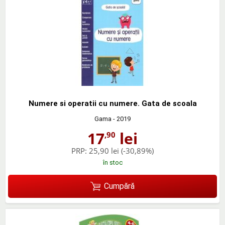
Numere si operatii cu numere. Gata de scoala
Gama
- 2019
17
lei
,90
PRP:
25,90 lei
(-30,89%)
în stoc
Cumpără