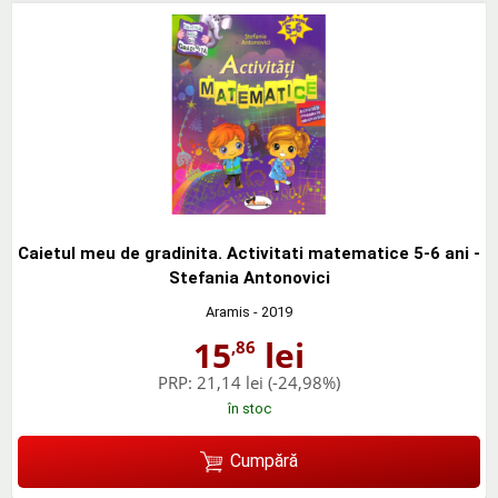
Caietul meu de gradinita. Activitati matematice 5-6 ani -
Stefania Antonovici
Aramis
- 2019
15
lei
,86
PRP:
21,14 lei
(-24,98%)
în stoc
Cumpără