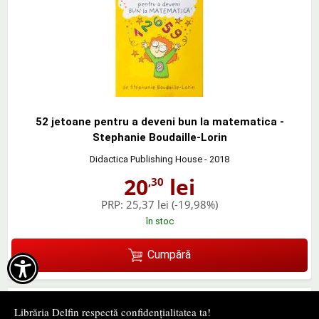
52 jetoane pentru a deveni bun la matematica -
Stephanie Boudaille-Lorin
Didactica Publishing House
- 2018
20
lei
,30
PRP:
25,37 lei
(-19,98%)
în stoc
Cumpără

Librăria Delfin respectă confidențialitatea ta!