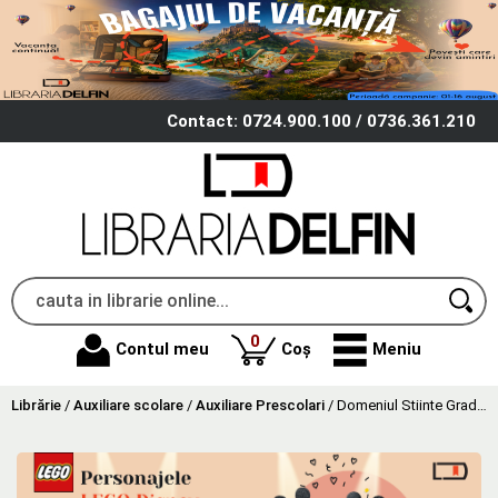
Contact: 0724.900.100 / 0736.361.210
produse
0
Contul meu
Coș
Meniu
Librărie
/
Auxiliare scolare
/
Auxiliare Prescolari
/
Domeniul Stiinte Gradinita