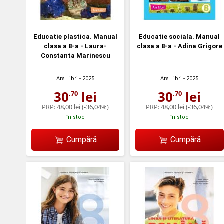
Educatie plastica. Manual
Educatie sociala. Manual
clasa a 8-a - Laura-
clasa a 8-a - Adina Grigore
Constanta Marinescu
Ars Libri
- 2025
Ars Libri
- 2025
30
lei
30
lei
,70
,70
PRP:
48,00 lei
(-36,04%)
PRP:
48,00 lei
(-36,04%)
în stoc
în stoc
Cumpără
Cumpără