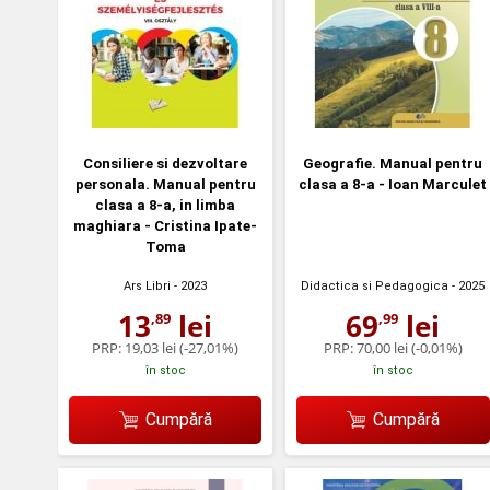
Consiliere si dezvoltare
Geografie. Manual pentru
personala. Manual pentru
clasa a 8-a - Ioan Marculet
clasa a 8-a, in limba
maghiara - Cristina Ipate-
Toma
Ars Libri
- 2023
Didactica si Pedagogica
- 2025
13
lei
69
lei
,89
,99
PRP:
19,03 lei
(-27,01%)
PRP:
70,00 lei
(-0,01%)
în stoc
în stoc
Cumpără
Cumpără