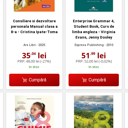
Consiliere si dezvoltare
Enterprise Grammar 4,
personala Manual clasa a
Student Book, Curs de
8-a - Cristina Ipate-Toma
limba engleza - Virginia
Evans, Jenny Dooley
Ars Libri
- 2025
Express Publishing
- 2010
35
lei
51
lei
,04
,99
PRP:
48,00 lei
(-27%)
PRP:
52,00 lei
(-0,02%)
în stoc
în stoc
Cumpără
Cumpără