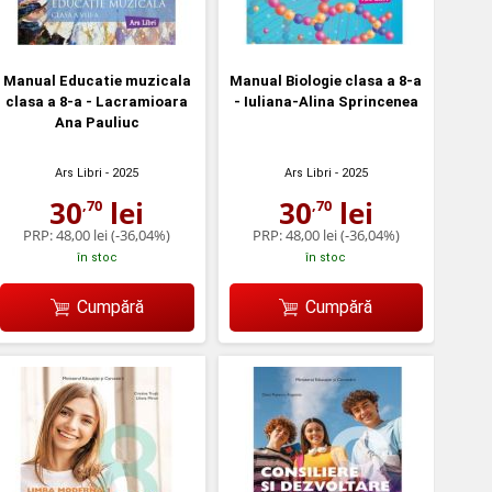
Manual Educatie muzicala
Manual Biologie clasa a 8-a
clasa a 8-a - Lacramioara
- Iuliana-Alina Sprincenea
Ana Pauliuc
Ars Libri
- 2025
Ars Libri
- 2025
30
lei
30
lei
,70
,70
PRP:
48,00 lei
(-36,04%)
PRP:
48,00 lei
(-36,04%)
în stoc
în stoc
Cumpără
Cumpără