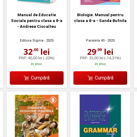
Manual de Educatie
Biologie. Manual pentru
Sociala pentru clasa a 8-a
clasa a 8-a - Sanda Bufnila
- Andreea Ciocalteu
Editura Sigma
- 2025
Paralela 45
- 2025
32
lei
29
lei
,00
,99
PRP:
40,00 lei
(-20%)
PRP:
35,00 lei
(-14,31%)
în stoc
în stoc
Cumpără
Cumpără