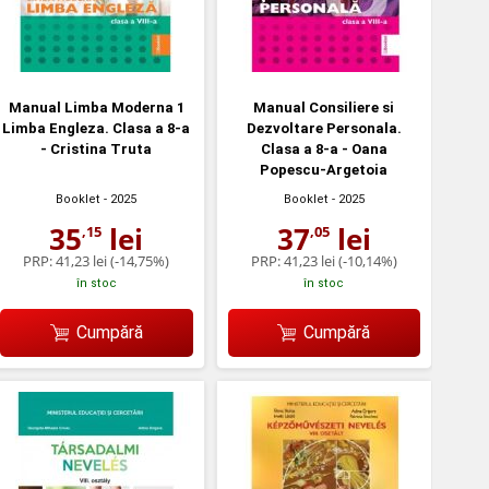
Manual Limba Moderna 1
Manual Consiliere si
Limba Engleza. Clasa a 8-a
Dezvoltare Personala.
- Cristina Truta
Clasa a 8-a - Oana
Popescu-Argetoia
Booklet
- 2025
Booklet
- 2025
35
lei
37
lei
,15
,05
PRP:
41,23 lei
(-14,75%)
PRP:
41,23 lei
(-10,14%)
în stoc
în stoc
Cumpără
Cumpără