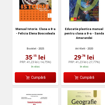
Manual Istorie. Clasa a 8-a
Educatie plastica manual
- Felicia Elena Boscodeala
pentru clasa a 8-a - Sanda
Amarandei
Booklet
- 2025
Art Klett
- 2020
35
lei
29
lei
,15
,78
PRP:
41,23 lei
(-14,75%)
PRP:
41,23 lei
(-27,77%)
în stoc
în stoc
Cumpără
Cumpără