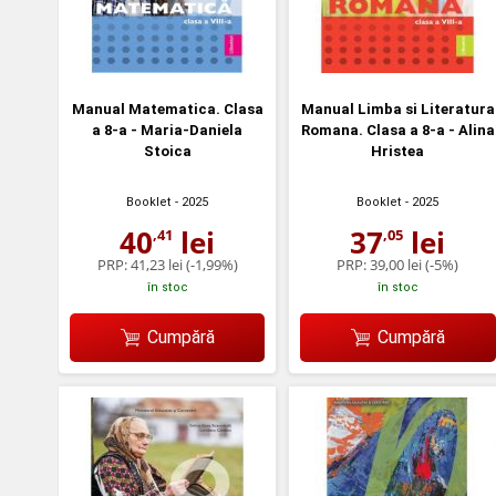
Manual Matematica. Clasa
Manual Limba si Literatura
a 8-a - Maria-Daniela
Romana. Clasa a 8-a - Alina
Stoica
Hristea
Booklet
- 2025
Booklet
- 2025
40
lei
37
lei
,41
,05
PRP:
41,23 lei
(-1,99%)
PRP:
39,00 lei
(-5%)
în stoc
în stoc
Cumpără
Cumpără