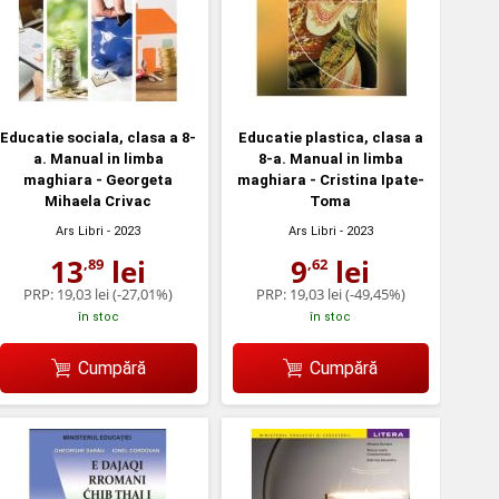
Educatie sociala, clasa a 8-
Educatie plastica, clasa a
a. Manual in limba
8-a. Manual in limba
maghiara - Georgeta
maghiara - Cristina Ipate-
Mihaela Crivac
Toma
Ars Libri
- 2023
Ars Libri
- 2023
13
lei
9
lei
,89
,62
PRP:
19,03 lei
(-27,01%)
PRP:
19,03 lei
(-49,45%)
în stoc
în stoc
Cumpără
Cumpără