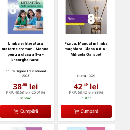
Limba si literatura
Fizica. Manual in limba
materna rromani. Manual
maghiara. Clasa a 8-a -
pentru clasa a 8-a -
Mihaela Garabet
Gheorghe Sarau
Editura Sigma Educational
-
2023
Litera
- 2021
38
lei
42
lei
,90
,49
PRP:
48,63 lei
(-20,01%)
PRP:
63,42 lei
(-33%)
în stoc
în stoc
Cumpără
Cumpără