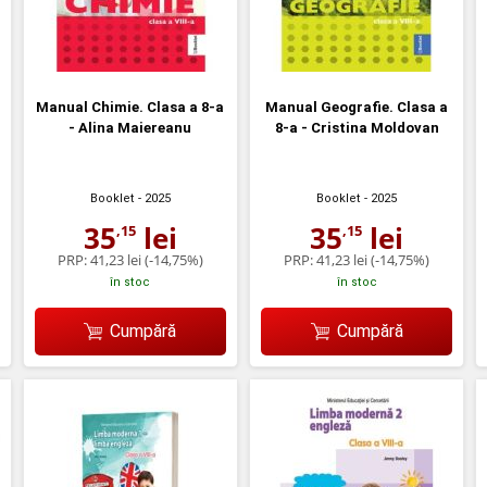
Manual Chimie. Clasa a 8-a
Manual Geografie. Clasa a
- Alina Maiereanu
8-a - Cristina Moldovan
Booklet
- 2025
Booklet
- 2025
35
lei
35
lei
,15
,15
PRP:
41,23 lei
(-14,75%)
PRP:
41,23 lei
(-14,75%)
în stoc
în stoc
Cumpără
Cumpără