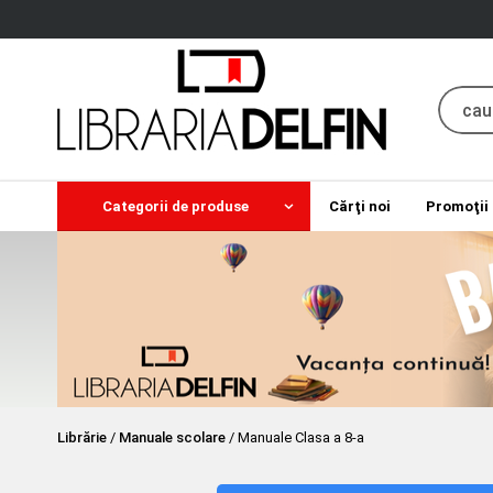
Categorii de produse
Cărţi noi
Promoţii
Librărie
/
Manuale scolare
/
Manuale Clasa a 8-a