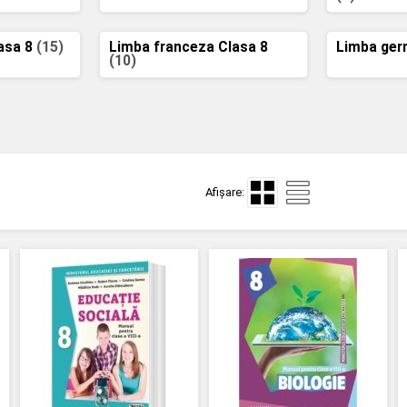
asa 8
(15)
Limba franceza Clasa 8
Limba ger
(10)
Afișare: