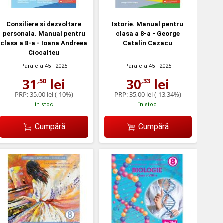
Consiliere si dezvoltare
Istorie. Manual pentru
personala. Manual pentru
clasa a 8-a - George
clasa a 8-a - Ioana Andreea
Catalin Cazacu
Ciocalteu
Paralela 45
- 2025
Paralela 45
- 2025
31
lei
30
lei
,50
,33
PRP:
35,00 lei
(-10%)
PRP:
35,00 lei
(-13,34%)
în stoc
în stoc
Cumpără
Cumpără