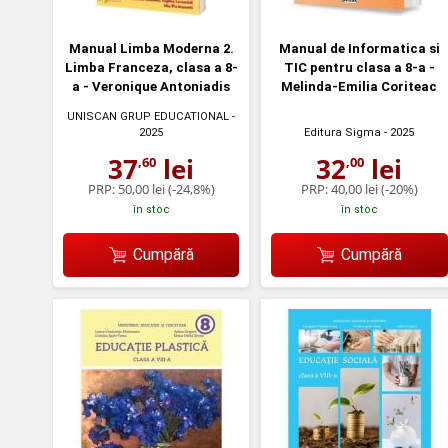
Manual Limba Moderna 2.
Manual de Informatica si
Limba Franceza, clasa a 8-
TIC pentru clasa a 8-a -
a - Veronique Antoniadis
Melinda-Emilia Coriteac
UNISCAN GRUP EDUCATIONAL
-
2025
Editura Sigma
- 2025
37
lei
32
lei
,60
,00
PRP:
50,00 lei
(-24,8%)
PRP:
40,00 lei
(-20%)
în stoc
în stoc
Cumpără
Cumpără