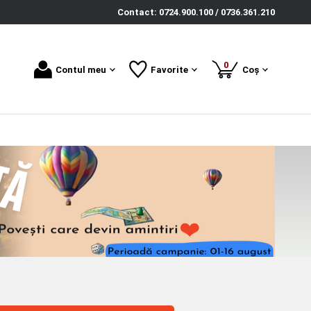
Contact: 0724.900.100 / 0736.361.210
produse
0
Contul meu
Favorite
Coș