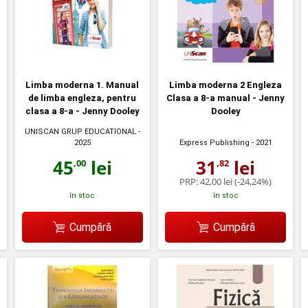
Limba moderna 1. Manual
Limba moderna 2 Engleza
de limba engleza, pentru
Clasa a 8-a manual - Jenny
clasa a 8-a - Jenny Dooley
Dooley
UNISCAN GRUP EDUCATIONAL
-
2025
Express Publishing
- 2021
45
lei
31
lei
,00
,82
PRP:
42,00 lei
(-24,24%)
în stoc
în stoc
Cumpără
Cumpără