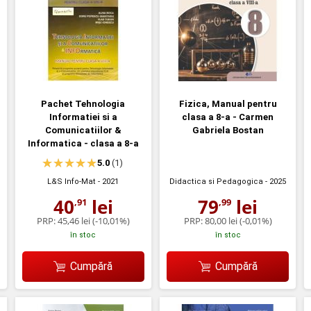
Pachet Tehnologia
Fizica, Manual pentru
Informatiei si a
clasa a 8-a - Carmen
Comunicatiilor &
Gabriela Bostan
Informatica - clasa a 8-a
5.0
(1)
L&S Info-Mat
- 2021
Didactica si Pedagogica
- 2025
40
lei
79
lei
,91
,99
PRP:
45,46 lei
(-10,01%)
PRP:
80,00 lei
(-0,01%)
în stoc
în stoc
Cumpără
Cumpără