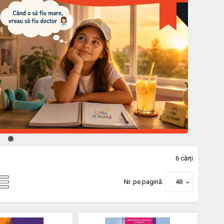
6 cărți
Nr. pe pagină:
48