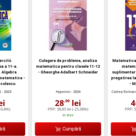
rcitii.
Culegere de probleme, analiza
Matematica 
a a 11-a.
matematica pentru clasele 11-12
matema
. Algebra
- Gheorghe Adalbert Schneider
suplimentara
 matematica -
pregatirea l
icolescu
- M
G
- 2023
Hyperion
- 2024
Cartea Roman
ei
28
lei
4
,99
-0,8%)
PRP:
38,85 lei
(-25,38%)
PRP:
5
în stoc
ră
Cumpără