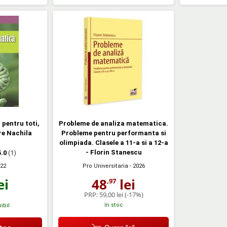
pentru toti,
Probleme de analiza matematica.
re Nachila
Probleme pentru performanta si
olimpiada. Clasele a 11-a si a 12-a
- Florin Stanescu
5.0
(1)
022
Pro Universitaria
- 2026
ei
48
lei
,97
PRP:
59,00 lei
(-17%)
în stoc
ibil