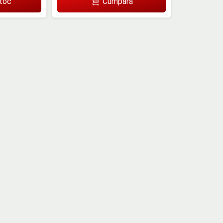
Cumpără
stoc