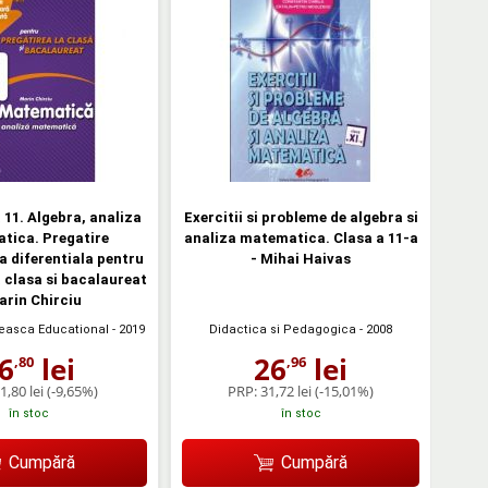
11. Algebra, analiza
Exercitii si probleme de algebra si
tica. Pregatire
analiza matematica. Clasa a 11-a
 diferentiala pentru
- Mihai Haivas
a clasa si bacalaureat
arin Chirciu
easca Educational
- 2019
Didactica si Pedagogica
- 2008
6
lei
26
lei
,80
,96
1,80 lei
(-9,65%)
PRP:
31,72 lei
(-15,01%)
în stoc
în stoc
Cumpără
Cumpără