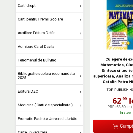
Carti drept
Carti pentru Premii Scolare
Auxiliare Editura Delfin
Admitere Carol Davila
Culegere de exe
Fenomenul de Bullying
Matematica, Clas
Sinteze si teorie
Bibliografie scolara recomandata
superioara, Analiza
2025
Catalin Petru N
TOP PUBLISHIN
Editura DZC
62
l
,99
Medicina ( Carti de specialitate )
PRP:
63,50 lei
(
în stoc
Promotie Pachete Universul Juridic
Cumpă
Carte universitara