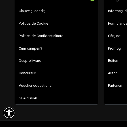
Clauze și condiții
Informații 
Politica de Cookie
Formular de
Politica de Confidențialitate
Cărţi noi
Cum cumperi?
Promoţii
Despre livrare
Edituri
Concursuri
Autori
Voucher educațional
Parteneri
SEAP SICAP
