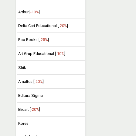
Arthur [
-10%
]
Delta Cart Educational [
-20%
]
Rao Books [
-25%
]
Art Grup Educational [
-10%
]
Shik
Amaltea [
-20%
]
Editura Sigma
Elicart [
-20%
]
Kores