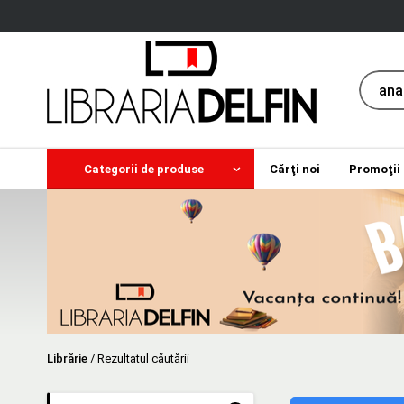
Categorii de produse
Cărţi noi
Promoţii
Librărie
/
Rezultatul căutării