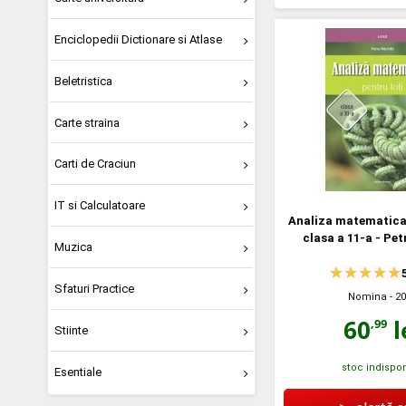
Enciclopedii Dictionare si Atlase
Beletristica
Carte straina
Carti de Craciun
IT si Calculatoare
Analiza matematica 
clasa a 11-a - Pet
Muzica
Sfaturi Practice
Nomina
- 2
60
l
,99
Stiinte
stoc indispon
Esentiale