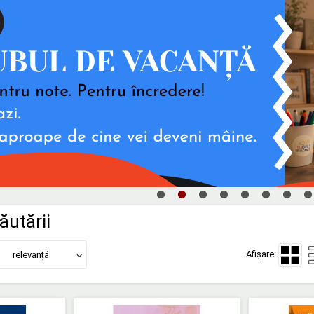
ăutării
Afișare:
relevanță