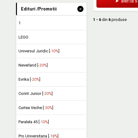
➤
alertă 
-
Edituri /Promotii
1 - 6
din
6
produse
1
LEGO
Universul Juridic [
-10%
]
Neverland [
-20%
]
Evrika [
-20%
]
Corint Junior [
-20%
]
Curtea Veche [
-30%
]
Paralela 45 [
-10%
]
Pro Universitaria [
-18%
]