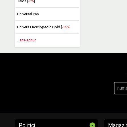
Taida [
-5%
]
Universal Pan
Univers Enciclopedic Gold [
-15%
]
...alte edituri
-
Politici
Magazi