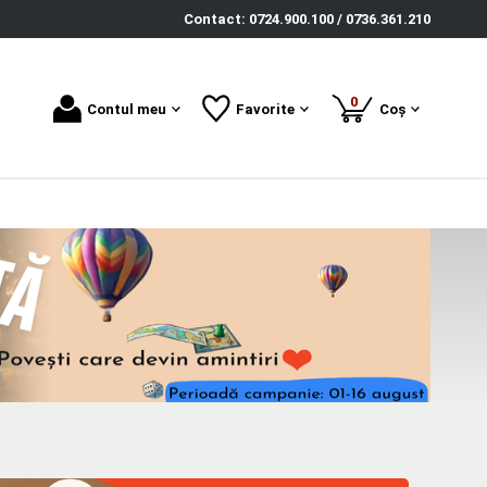
Contact: 0724.900.100 / 0736.361.210
produse
0
Contul meu
Favorite
Coș