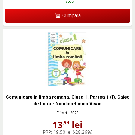
în stoc
Cumpără
Comunicare in limba romana. Clasa 1. Partea 1 (I). Caiet
de lucru - Niculina-Ionica Visan
Elicart
- 2023
13
lei
,99
PRP:
19,50 lei
(-28,26%)