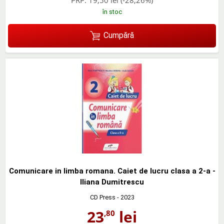
PRP:
19,50 lei
(-28,26%)
în stoc
Cumpără
Comunicare in limba romana. Caiet de lucru clasa a 2-a -
Iliana Dumitrescu
CD Press
- 2023
23
lei
,80