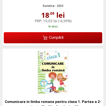
Euristica
- 2023
18
lei
,08
PRP:
19,03 lei
(-4,99%)
în stoc
Cumpără
Comunicare in limba romana pentru clasa 1. Partea a 2-