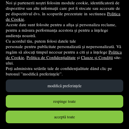
Noi și partenerii noștri folosim module cookie, identificatorii de
dispozitive sau alte informații care pot fi stocate sau accesate de
pe dispozitivul dvs. în scopurile prezentate in sectiunea
Politica
de Cookie
.
Comunicare in limba romana. Culegere de exercitii clasa
Aceste date sunt folosite pentru a afișa și personaliza reclame,
pentru a măsura performanța acestora și pentru a înțelege
1 - Iliana Dumitrescu
audiența noastră.
CD Press
- 2023
Cu acordul tău, putem folosi datele tale
personale pentru publicitate personalizată și nepersonalizată. Vă
26
lei
,43
rugăm să alocați timpul necesar pentru a citi și a înțelege
Politica
PRP:
42,29 lei
(-37,5%)
de Cookie
,
Politica de Confidențialitate
și
Clauze și Condiții
site-
ului.
în stoc
Poți administra setările tale de confidențialitate dând clic pe
butonul ”modifică preferințele”.
Cumpără
modifică preferințele
respinge toate
acceptă toate