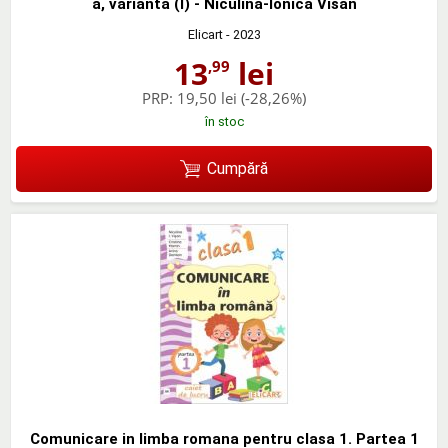
a, varianta (I) - Niculina-Ionica Visan
Elicart
- 2023
13
lei
,99
PRP:
19,50 lei
(-28,26%)
în stoc
Cumpără
Comunicare in limba romana pentru clasa 1. Partea 1