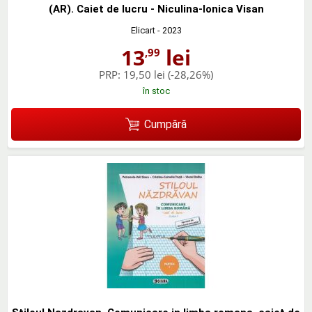
(AR). Caiet de lucru - Niculina-Ionica Visan
Elicart
- 2023
13
lei
,99
PRP:
19,50 lei
(-28,26%)
în stoc
Cumpără