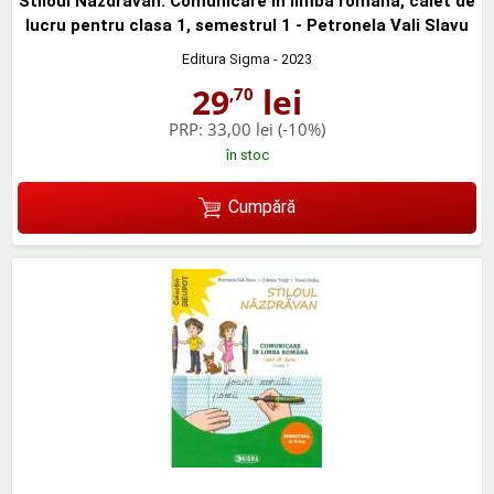
Stiloul Nazdravan. Comunicare in limba romana, caiet de
lucru pentru clasa 1, semestrul 1 - Petronela Vali Slavu
Editura Sigma
- 2023
29
lei
,70
PRP:
33,00 lei
(-10%)
în stoc
Cumpără