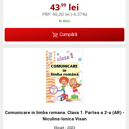
43
lei
,99
PRP:
46,00 lei
(-4,37%)
în stoc
Cumpără
Comunicare in limba romana. Clasa 1. Partea a 2-a (AR) -
Niculina-Ionica Visan
Elicart
- 2023