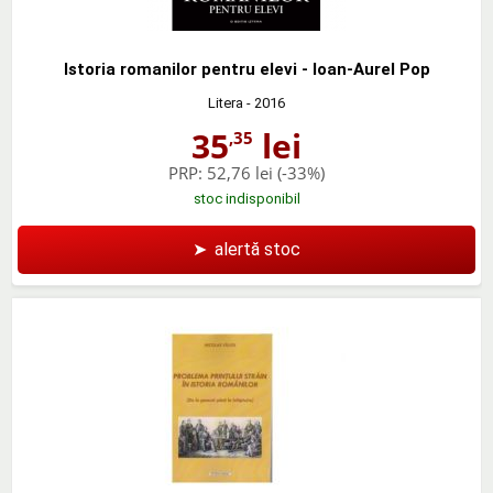
Istoria romanilor pentru elevi - Ioan-Aurel Pop
Litera
- 2016
35
lei
,35
PRP:
52,76 lei
(-33%)
stoc indisponibil
➤
alertă stoc