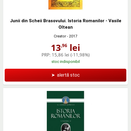
Junii din Scheii Brasovului. Istoria Romanilor - Vasile
Oltean
Creator
- 2017
13
lei
,96
PRP:
15,86 lei
(-11,98%)
stoc indisponibil
➤
alertă stoc