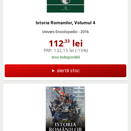
Istoria Romanilor, Volumul 4
Univers Enciclopedic
- 2016
112
lei
,33
PRP:
132,15 lei
(-15%)
stoc indisponibil
➤
alertă stoc