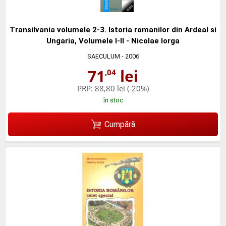
Transilvania volumele 2-3. Istoria romanilor din Ardeal si
Ungaria, Volumele I-II - Nicolae Iorga
SAECULUM
- 2006
71
lei
,04
PRP:
88,80 lei
(-20%)
în stoc
Cumpără