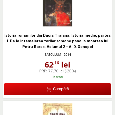
Istoria romanilor din Dacia Traiana. Istoria medie, partea
I. De la intemeierea tarilor romane pana la moartea lui
Petru Rares. Volumul 2 - A. D. Xenopol
SAECULUM
- 2014
62
lei
,16
PRP:
77,70 lei
(-20%)
în stoc
Cumpără