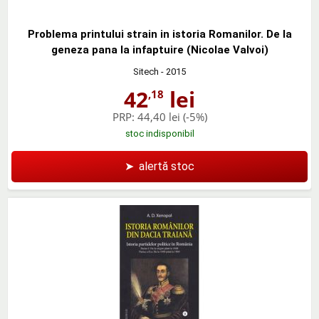
Problema printului strain in istoria Romanilor. De la
geneza pana la infaptuire (Nicolae Valvoi)
Sitech
- 2015
42
lei
,18
PRP:
44,40 lei
(-5%)
stoc indisponibil
➤
alertă stoc