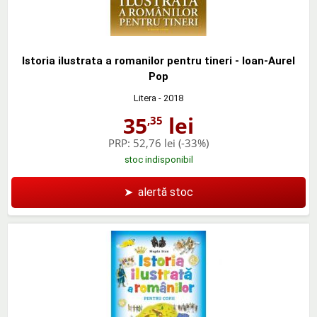
Istoria ilustrata a romanilor pentru tineri - Ioan-Aurel
Pop
Litera
- 2018
35
lei
,35
PRP:
52,76 lei
(-33%)
stoc indisponibil
➤
alertă stoc