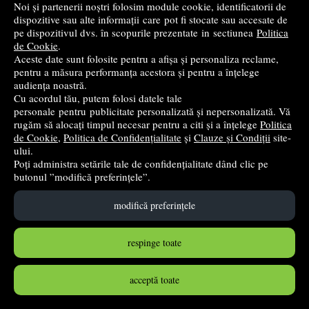
Noi și partenerii noștri folosim module cookie, identificatorii de
dispozitive sau alte informații care pot fi stocate sau accesate de
pe dispozitivul dvs. în scopurile prezentate in sectiunea
Politica
de Cookie
.
Aceste date sunt folosite pentru a afișa și personaliza reclame,
pentru a măsura performanța acestora și pentru a înțelege
audiența noastră.
Cu acordul tău, putem folosi datele tale
personale pentru publicitate personalizată și nepersonalizată. Vă
rugăm să alocați timpul necesar pentru a citi și a înțelege
Politica
de Cookie
,
Politica de Confidențialitate
și
Clauze și Condiții
site-
ului.
Istoria romanilor Volumul 6. Monarhii - Nicolae Iorga
Poți administra setările tale de confidențialitate dând clic pe
butonul ”modifică preferințele”.
Cartea Romaneasca Educational
- 2025
113
lei
,40
modifică preferințele
PRP:
126,00 lei
(-10%)
respinge toate
în stoc
Cumpără
acceptă toate