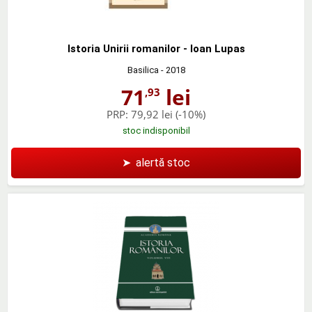
Istoria Unirii romanilor - Ioan Lupas
Basilica
- 2018
71
lei
,93
PRP:
79,92 lei
(-10%)
stoc indisponibil
➤
alertă stoc