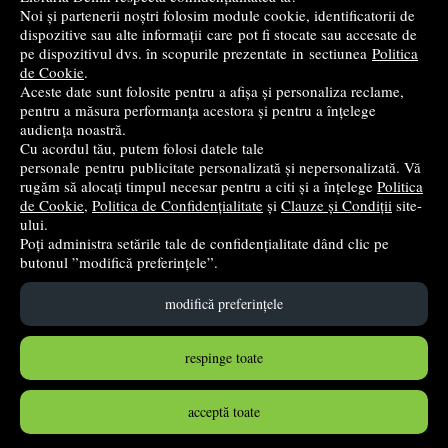
Noi și partenerii noștri folosim module cookie, identificatorii de
Cele mai bune cărți de istorie
dispozitive sau alte informații care pot fi stocate sau accesate de
pe dispozitivul dvs. în scopurile prezentate in sectiunea
Politica
de Cookie
.
Top cărți beletristică
Aceste date sunt folosite pentru a afișa și personaliza reclame,
pentru a măsura performanța acestora și pentru a înțelege
...toate știrile
audiența noastră.
Cu acordul tău, putem folosi datele tale
personale pentru publicitate personalizată și nepersonalizată. Vă
© 2004 - 2026
Grup DZC SRL
rugăm să alocați timpul necesar pentru a citi și a înțelege
Politica
de Cookie
,
Politica de Confidențialitate
și
Clauze și Condiții
site-
Magazin virtual
creat de
Vital Soft
ului.
Poți administra setările tale de confidențialitate dând clic pe
butonul ”modifică preferințele”.
Created in 0.1326 sec
modifică preferințele
respinge toate
acceptă toate