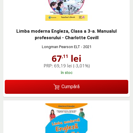
Limba moderna Engleza, Clasa a 3-a. Manualul
profesorului - Charlotte Covill
Longman Pearson ELT
- 2021
67
lei
,11
PRP:
69,19 lei
(-3,01%)
în stoc
Cumpără