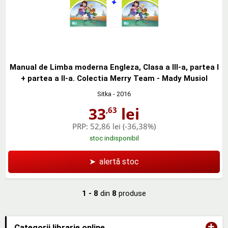
Manual de Limba moderna Engleza, Clasa a III-a, partea I
+ partea a II-a. Colectia Merry Team - Mady Musiol
Sitka
- 2016
33
lei
,63
PRP:
52,86 lei
(-36,38%)
stoc indisponibil
➤
alertă stoc
1 - 8
din
8
produse
+
Categorii librarie online