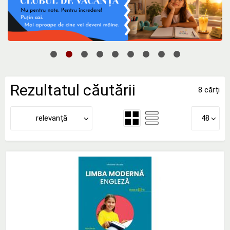
Rezultatul căutării
8 cărți
relevanță
48