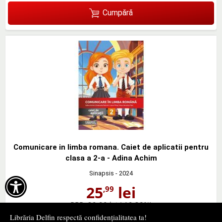
Cumpără
Comunicare in limba romana. Caiet de aplicatii pentru
clasa a 2-a - Adina Achim
Sinapsis
- 2024

25
lei
,99
PRP:
29,00 lei
(-10,38%)
Librăria Delfin respectă confidențialitatea ta!
în stoc