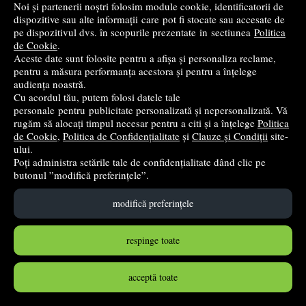
Noi și partenerii noștri folosim module cookie, identificatorii de
dispozitive sau alte informații care pot fi stocate sau accesate de
Cumpără
pe dispozitivul dvs. în scopurile prezentate in sectiunea
Politica
de Cookie
.
Aceste date sunt folosite pentru a afișa și personaliza reclame,
pentru a măsura performanța acestora și pentru a înțelege
audiența noastră.
Cu acordul tău, putem folosi datele tale
personale pentru publicitate personalizată și nepersonalizată. Vă
rugăm să alocați timpul necesar pentru a citi și a înțelege
Politica
de Cookie
,
Politica de Confidențialitate
și
Clauze și Condiții
site-
ului.
Poți administra setările tale de confidențialitate dând clic pe
butonul ”modifică preferințele”.
modifică preferințele
Limba si literatura romana. Manual pentru clasa a 7-a -
Catalina Popa
respinge toate
Intuitext
- 2024
41
lei
,99
acceptă toate
PRP:
46,00 lei
(-8,72%)
în stoc