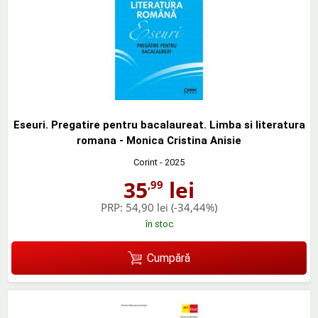
Eseuri. Pregatire pentru bacalaureat. Limba si literatura
romana - Monica Cristina Anisie
Corint
- 2025
35
lei
,99
PRP:
54,90 lei
(-34,44%)
în stoc
Cumpără