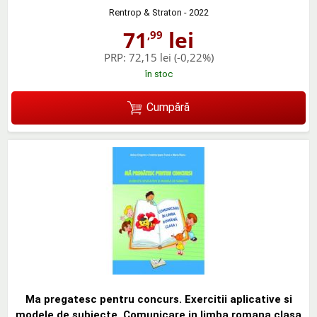
Rentrop & Straton
- 2022
71
lei
,99
PRP:
72,15 lei
(-0,22%)
în stoc
Cumpără
Ma pregatesc pentru concurs. Exercitii aplicative si
modele de subiecte. Comunicare in limba romana clasa