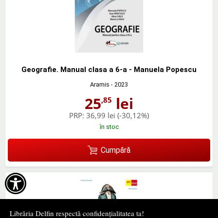
Geografie. Manual clasa a 6-a - Manuela Popescu
Aramis
- 2023
25
lei
,85
PRP:
36,99 lei
(-30,12%)
în stoc
Cumpără

Librăria Delfin respectă confidențialitatea ta!