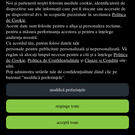
Noi și partenerii noștri folosim module cookie, identificatorii de
dispozitive sau alte informații care pot fi stocate sau accesate de
pe dispozitivul dvs. în scopurile prezentate in sectiunea
Politica
de Cookie
.
Aceste date sunt folosite pentru a afișa și personaliza reclame,
pentru a măsura performanța acestora și pentru a înțelege
audiența noastră.
Istorie. Manual clasa a 6-a - Maria Ochescu
Cu acordul tău, putem folosi datele tale
personale pentru publicitate personalizată și nepersonalizată. Vă
Art Klett
- 2023
rugăm să alocați timpul necesar pentru a citi și a înțelege
Politica
41
lei
,23
de Cookie
,
Politica de Confidențialitate
și
Clauze și Condiții
site-
ului.
PRP:
42,00 lei
(-1,83%)
Poți administra setările tale de confidențialitate dând clic pe
în stoc
butonul ”modifică preferințele”.
Cumpără
modifică preferințele
respinge toate
acceptă toate