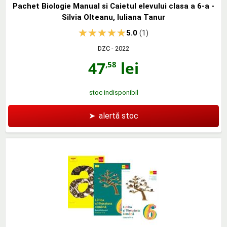
Pachet Biologie Manual si Caietul elevului clasa a 6-a -
Silvia Olteanu, Iuliana Tanur
5.0
(1)
DZC
- 2022
47
lei
,58
stoc indisponibil
➤
alertă stoc