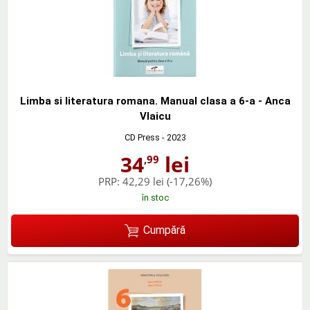
Limba si literatura romana. Manual clasa a 6-a - Anca
Vlaicu
CD Press
- 2023
34
lei
,99
PRP:
42,29 lei
(-17,26%)
în stoc
Cumpără