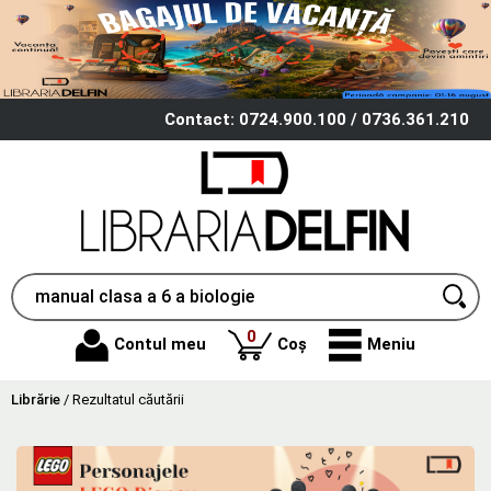
Contact: 0724.900.100 / 0736.361.210
produse
0
Contul meu
Coș
Meniu
Librărie
/
Rezultatul căutării