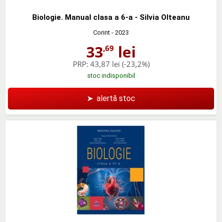
Biologie. Manual clasa a 6-a - Silvia Olteanu
Corint
- 2023
33
lei
,69
PRP:
43,87 lei
(-23,2%)
stoc indisponibil
➤
alertă stoc