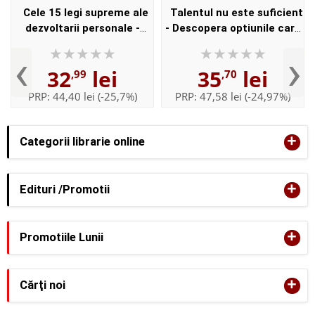
Cele 15 legi supreme ale
Talentul nu este suficient
dezvoltarii personale -
- Descopera optiunile care
John C. Maxwell
te vor purta mai departe
‹
›
decat iti permite talentul -
32
lei
35
lei
,99
,70
John C. Maxw...
PRP:
44,40 lei
(-25,7%)
PRP:
47,58 lei
(-24,97%)
+
Categorii librarie online
+
Edituri /Promotii
+
Promotiile Lunii
+
Cărţi noi