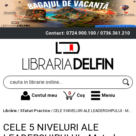
Contact: 0724.900.100 / 0736.361.210
produse
0
Contul meu
Coș
Meniu
Librărie
/
Sfaturi Practice
/
CELE 5 NIVELURI ALE LEADERSHIPULUI - Metode testate pentru a-ti atinge potentialul maxim - John C. Maxwell
CELE 5 NIVELURI ALE