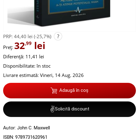
?
PRP:
44,40 lei
(-25,7%)
32
lei
,99
Preț:
Diferență: 11,41 lei
Disponibilitate:
în stoc
Livrare estimată:
Vineri, 14 Aug. 2026
Adaugă în coș
✌
Solicită discount
Autor:
John C. Maxwell
ISBN:
9789731620961