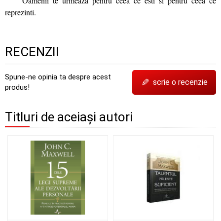
Oamenii te urmeaza pentru ceea ce esti si pentru ceea ce
reprezinti.
RECENZII
Spune-ne opinia ta despre acest
✎
scrie o recenzie
produs!
Titluri de aceiași autori