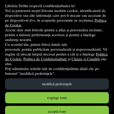
Librăria Delfin respectă confidențialitatea ta!
Noi și partenerii noștri folosim module cookie, identificatorii de
Cele mai bune cărți de istorie
dispozitive sau alte informații care pot fi stocate sau accesate de
pe dispozitivul dvs. în scopurile prezentate in sectiunea
Politica
de Cookie
.
Top cărți beletristică
Aceste date sunt folosite pentru a afișa și personaliza reclame,
pentru a măsura performanța acestora și pentru a înțelege
...toate știrile
audiența noastră.
Cu acordul tău, putem folosi datele tale
personale pentru publicitate personalizată și nepersonalizată. Vă
© 2004 - 2026
Grup DZC SRL
rugăm să alocați timpul necesar pentru a citi și a înțelege
Politica
de Cookie
,
Politica de Confidențialitate
și
Clauze și Condiții
site-
Magazin online
creat de
Vital Soft
ului.
Poți administra setările tale de confidențialitate dând clic pe
butonul ”modifică preferințele”.
Created in 0.0848 sec
modifică preferințele
respinge toate
acceptă toate