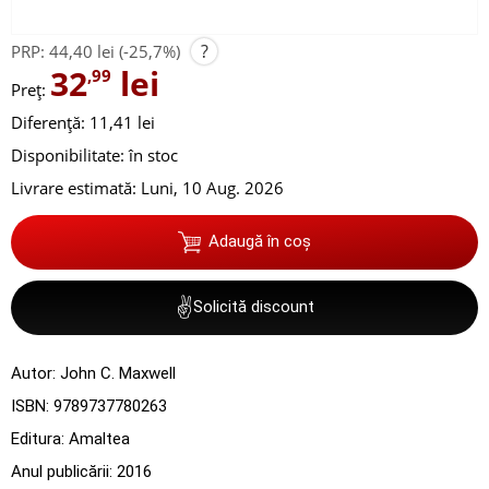
?
PRP:
44,40 lei
(-25,7%)
32
lei
,99
Preț:
Diferență: 11,41 lei
Disponibilitate:
în stoc
Livrare estimată:
Luni, 10 Aug. 2026
Adaugă în coș
✌
Solicită discount
Autor:
John C. Maxwell
ISBN:
9789737780263
Editura:
Amaltea
Anul publicării:
2016