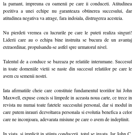
la pamant, impreuna cu oamenii pe care ii conduceti. Atitudinea
pozitiva a unei echipe nu garanteaza obtinerea succesului, dar
atitudinea negativa va atrage, fara indoiala, distrugerea acesteia.
Nu pierdeti vremea cu lucrurile pe care le puteti realiza singuri!
Liderii care au o echipa bine instruita se bucura de un avantaj
extraordinar, propulsandu-se astfel spre urmatorul nivel.
Talentul de a conduce se bazeaza pe relatiile interumane. Succesul
in toate domeniile vietii se naste din succesul relatiilor pe care le
avem cu semenii nostri.
Iata afirmatiile cheie care constituie fundamentul teoriilor lui John
Maxwell, expuse concis si limpede in aceasta noua carte, ce trece in
revista nu numai toate fatetele succesului personal, dar si modul in
care putem inrauri dezvoltarea personala si evolutia benefica a celor
care ne inconjoara, adevarata misiune pe care o avem de indeplinit.
In viata, si implicit in stiinta conducerii, totul se invata. Iar John C.