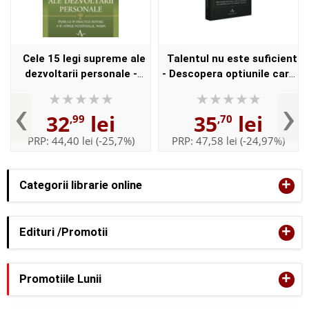
Cele 15 legi supreme ale
Talentul nu este suficient
dezvoltarii personale -
- Descopera optiunile care
John C. Maxwell
te vor purta mai departe
‹
›
decat iti permite talentul -
32
lei
35
lei
,99
,70
John C. Maxw...
PRP:
44,40 lei
(-25,7%)
PRP:
47,58 lei
(-24,97%)
+
Categorii librarie online
+
Edituri /Promotii
+
Promotiile Lunii