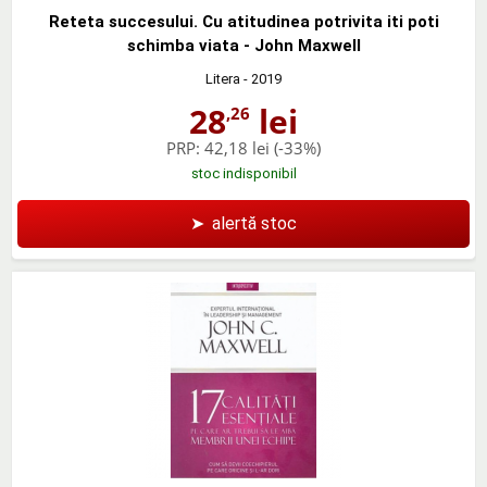
Reteta succesului. Cu atitudinea potrivita iti poti
schimba viata - John Maxwell
Litera
- 2019
28
lei
,26
PRP:
42,18 lei
(-33%)
stoc indisponibil
➤
alertă stoc