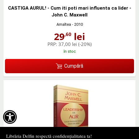
CASTIGA AURUL! - Cum iti poti mari influenta ca lider -
John C. Maxwell
Amaltea
- 2010
29
lei
,60
PRP:
37,00 lei
(-20%)
în stoc
Cumpără

Librăria Delfin respectă confidențialitatea ta!