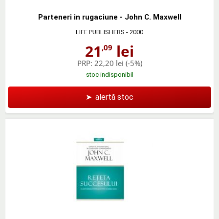
Parteneri in rugaciune - John C. Maxwell
LIFE PUBLISHERS
- 2000
21
lei
,09
PRP:
22,20 lei
(-5%)
stoc indisponibil
➤
alertă stoc