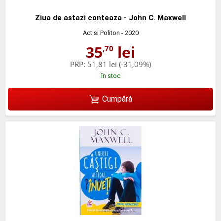
Ziua de astazi conteaza - John C. Maxwell
Act si Politon
- 2020
35
lei
,70
PRP:
51,81 lei
(-31,09%)
în stoc
Cumpără