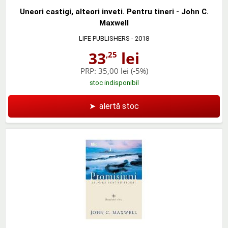
Uneori castigi, alteori inveti. Pentru tineri - John C.
Maxwell
LIFE PUBLISHERS
- 2018
33
lei
,25
PRP:
35,00 lei
(-5%)
stoc indisponibil
➤
alertă stoc