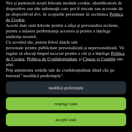
Noi și partenerii noștri folosim module cookie, identificatorii de
dispozitive sau alte informații care pot fi stocate sau accesate de
LEADERSHIP DE AUR Lectii invatate intr-o viata de lider -
pe dispozitivul dvs. în scopurile prezentate in sectiunea
Politica
John C. Maxwell
de Cookie
.
Aceste date sunt folosite pentru a afișa și personaliza reclame,
Amaltea
- 2010
pentru a măsura performanța acestora și pentru a înțelege
38
lei
,06
audiența noastră.
Cu acordul tău, putem folosi datele tale
PRP:
47,58 lei
(-20,01%)
personale pentru publicitate personalizată și nepersonalizată. Vă
stoc indisponibil
rugăm să alocați timpul necesar pentru a citi și a înțelege
Politica
de Cookie
,
Politica de Confidențialitate
și
Clauze și Condiții
site-
ului.
➤
alertă stoc
Poți administra setările tale de confidențialitate dând clic pe
butonul ”modifică preferințele”.
modifică preferințele
respinge toate
acceptă toate