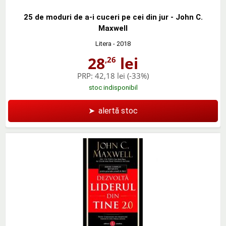
25 de moduri de a-i cuceri pe cei din jur - John C.
Maxwell
Litera
- 2018
28
lei
,26
PRP:
42,18 lei
(-33%)
stoc indisponibil
➤
alertă stoc