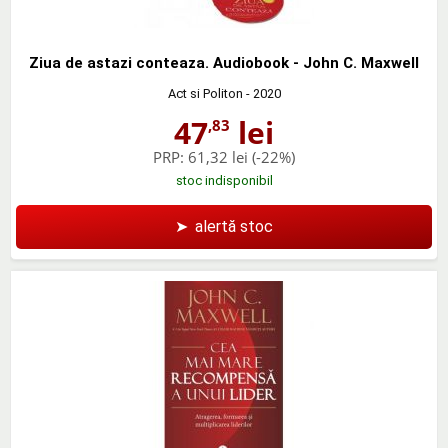
Ziua de astazi conteaza. Audiobook - John C. Maxwell
Act si Politon
- 2020
47
lei
,83
PRP:
61,32 lei
(-22%)
stoc indisponibil
➤
alertă stoc