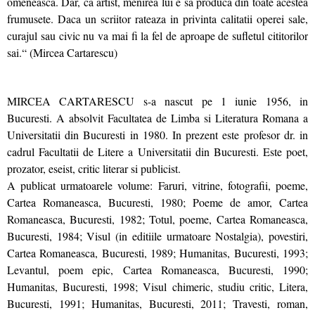
omeneasca. Dar, ca artist, menirea lui e sa produca din toate acestea
frumusete. Daca un scriitor rateaza in privinta calitatii operei sale,
curajul sau civic nu va mai fi la fel de aproape de sufletul cititorilor
sai.“ (Mircea Cartarescu)
MIRCEA CARTARESCU s-a nascut pe 1 iunie 1956, in
Bucuresti. A absolvit Facultatea de Limba si Literatura Romana a
Universitatii din Bucuresti in 1980. In prezent este profesor dr. in
cadrul Facultatii de Litere a Universitatii din Bucuresti. Este poet,
prozator, eseist, critic literar si publicist.
A publicat urmatoarele volume: Faruri, vitrine, fotografii, poeme,
Cartea Romaneasca, Bucuresti, 1980; Poeme de amor, Cartea
Romaneasca, Bucuresti, 1982; Totul, poeme, Cartea Romaneasca,
Bucuresti, 1984; Visul (in editiile urmatoare Nostalgia), povestiri,
Cartea Romaneasca, Bucuresti, 1989; Humanitas, Bucuresti, 1993;
Levantul, poem epic, Cartea Romaneasca, Bucuresti, 1990;
Humanitas, Bucuresti, 1998; Visul chimeric, studiu critic, Litera,
Bucuresti, 1991; Humanitas, Bucuresti, 2011; Travesti, roman,