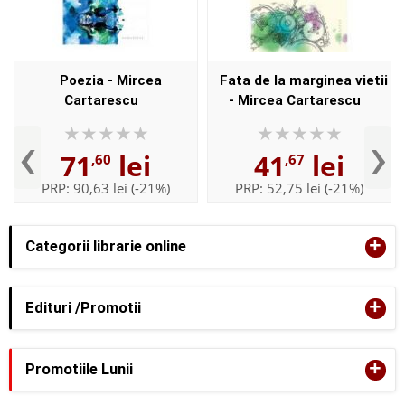
Poezia - Mircea
Fata de la marginea vietii
Cartarescu
- Mircea Cartarescu
‹
›
71
lei
41
lei
,60
,67
PRP:
90,63 lei
(-21%)
PRP:
52,75 lei
(-21%)
+
Categorii librarie online
+
Edituri /Promotii
+
Promotiile Lunii