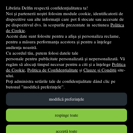
Cele mai bune cărți religioase
Librăria Delfin respectă confidențialitatea ta!
Noi și partenerii noștri folosim module cookie, identificatorii de
Cele mai bune cărți de istorie
dispozitive sau alte informații care pot fi stocate sau accesate de
pe dispozitivul dvs. în scopurile prezentate in sectiunea
Politica
de Cookie
.
Top cărți beletristică
Aceste date sunt folosite pentru a afișa și personaliza reclame,
pentru a măsura performanța acestora și pentru a înțelege
...toate știrile
audiența noastră.
Cu acordul tău, putem folosi datele tale
personale pentru publicitate personalizată și nepersonalizată. Vă
© 2004 - 2026
Grup DZC SRL
rugăm să alocați timpul necesar pentru a citi și a înțelege
Politica
de Cookie
,
Politica de Confidențialitate
și
Clauze și Condiții
site-
Magazin online
creat de
Vital Soft
ului.
Poți administra setările tale de confidențialitate dând clic pe
butonul ”modifică preferințele”.
Created in 0.1011 sec
modifică preferințele
respinge toate
acceptă toate