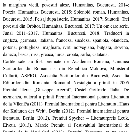
la marginea vietii, povestiri alese, Humanitas, Bucuresti, 2014;
Poezia, Humanitas, Bucuresti, 2015; Solenoid, roman, Humanitas,
Bucuresti, 2015; Peisaj dupa isterie, Humanitas, 2017; Stiutorii. Trei
povestiri din Orbitor, Humanitas, Bucuresti, 2017; Un om care scrie.
Junal 2011–2017, Humanitas, Bucuresti, 2018. Traduceri in
engleza, germana, italiana, franceza, suedeza, spaniola, olandeza,
polona, portugheza, maghiara, ivrit, norvegiana, bulgara, slovena,
daneza, basca, rusa, greaca, turca, croata, sarba, catalana.
Cartile sale au fost premiate de Academia Romana, Uniunea
Scriitorilor din Romania si din Republica Moldova, Ministerul
Culturii, ASPRO, Asociatia Scriitorilor din Bucuresti, Asociatia
Editorilor din Romania. Romanul Nostalgia a primit in 2005
Premiul literar „Giuseppe Acerbi“, Castel Goffredo, Italia. De
asemenea, autorul a primit Premiul International pentru Literatura
de la Vileniča (2011), Premiul International pentru Literatura „Haus
der Kulturen der Welt“, Berlin (2012), Premiul international pentru
literatura, Berlin (2012), Premiul Spycher – Literaturpreis Leuk,
Elvetia (2013), Marele Premiu al Festivalului International de
Poezie de la Novi Sad (2013), Premiul Tormenta en un vaso,