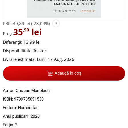
?
PRP:
49,89 lei
(-28,04%)
35
lei
,90
Preț:
Diferență: 13,99 lei
Disponibilitate:
în stoc
Livrare estimată:
Luni, 17 Aug. 2026
Adaugă în coș
Autor:
Cristian Manolachi
ISBN:
9789735091538
Editura:
Humanitas
Anul publicării:
2026
Ediția:
2