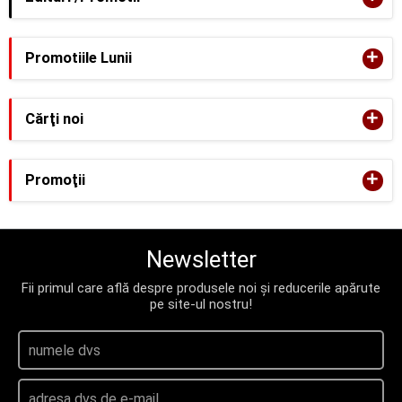
+
Promotiile Lunii
+
Cărţi noi
+
Promoţii
Newsletter
Fii primul care află despre produsele noi și reducerile apărute
pe site-ul nostru!