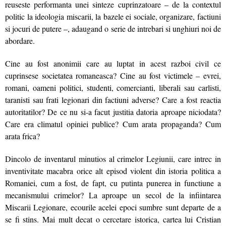
reuseste performanta unei sinteze cuprinzatoare – de la contextul
politic la ideologia miscarii, la bazele ei sociale, organizare, factiuni
si jocuri de putere –, adaugand o serie de intrebari si unghiuri noi de
abordare.
Cine au fost anonimii care au luptat in acest razboi civil ce
cuprinsese societatea romaneasca? Cine au fost victimele – evrei,
romani, oameni politici, studenti, comercianti, liberali sau carlisti,
taranisti sau frati legionari din factiuni adverse? Care a fost reactia
autoritatilor? De ce nu si-a facut justitia datoria aproape niciodata?
Care era climatul opiniei publice? Cum arata propaganda? Cum
arata frica?
Dincolo de inventarul minutios al crimelor Legiunii, care intrec in
inventivitate macabra orice alt episod violent din istoria politica a
Romaniei, cum a fost, de fapt, cu putinta punerea in functiune a
mecanismului crimelor? La aproape un secol de la infiintarea
Miscarii Legionare, ecourile acelei epoci sumbre sunt departe de a
se fi stins. Mai mult decat o cercetare istorica, cartea lui Cristian