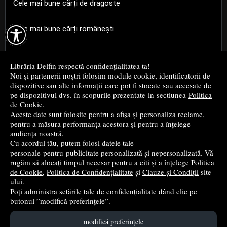
Cele mai bune cărți de dragoste

Cele mai bune cărți românești
Cele mai bune cărți religioase
Librăria Delfin respectă confidențialitatea ta!
Noi și partenerii noștri folosim module cookie, identificatorii de
Cele mai bune cărți de istorie
dispozitive sau alte informații care pot fi stocate sau accesate de
pe dispozitivul dvs. în scopurile prezentate in sectiunea
Politica
de Cookie
.
Top cărți beletristică
Aceste date sunt folosite pentru a afișa și personaliza reclame,
pentru a măsura performanța acestora și pentru a înțelege
...toate știrile
audiența noastră.
Cu acordul tău, putem folosi datele tale
personale pentru publicitate personalizată și nepersonalizată. Vă
© 2004 - 2026
Grup DZC SRL
rugăm să alocați timpul necesar pentru a citi și a înțelege
Politica
de Cookie
,
Politica de Confidențialitate
și
Clauze și Condiții
site-
Magazin online
creat de
Vital Soft
ului.
Poți administra setările tale de confidențialitate dând clic pe
butonul ”modifică preferințele”.
Created in 0.0938 sec
modifică preferințele