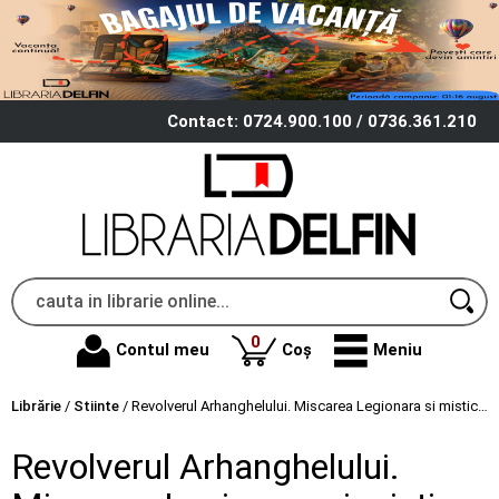
Contact: 0724.900.100 / 0736.361.210
produse
0
Contul meu
Coș
Meniu
Librărie
/
Stiinte
/
Revolverul Arhanghelului. Miscarea Legionara si mistica asasinatului politic - Cristian Manolachi
Revolverul Arhanghelului.