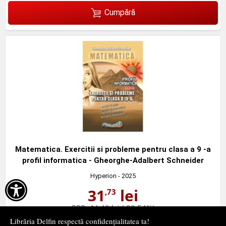
Cumpără
Matematica. Exercitii si probleme pentru clasa a 9 -a
profil informatica - Gheorghe-Adalbert Schneider
Hyperion
- 2025

31
lei
,73
PRP:
44,40 lei
(-28,54%)
în stoc
Librăria Delfin respectă confidențialitatea ta!