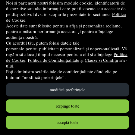
Noi și partenerii noștri folosim module cookie, identificatorii de
dispozitive sau alte informații care pot fi stocate sau accesate de
Cumpără
pe dispozitivul dvs. în scopurile prezentate in sectiunea
Politica
de Cookie
.
Aceste date sunt folosite pentru a afișa și personaliza reclame,
pentru a măsura performanța acestora și pentru a înțelege
audiența noastră.
Cu acordul tău, putem folosi datele tale
personale pentru publicitate personalizată și nepersonalizată. Vă
rugăm să alocați timpul necesar pentru a citi și a înțelege
Politica
de Cookie
,
Politica de Confidențialitate
și
Clauze și Condiții
site-
ului.
Poți administra setările tale de confidențialitate dând clic pe
butonul ”modifică preferințele”.
modifică preferințele
Locutiunile limbii romane - Gabriela Pana Dindelegan,
Raluca Braescu, Cristiana Aranghelovici
respinge toate
Univers Enciclopedic Gold
- 2025
20
lei
,80
acceptă toate
PRP:
31,72 lei
(-34,43%)
în stoc