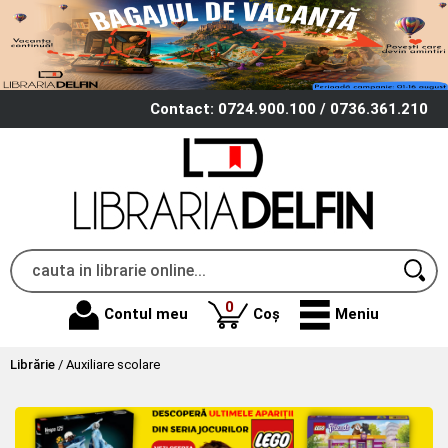
Contact: 0724.900.100 / 0736.361.210
produse
0
Contul meu
Coș
Meniu
Librărie
/
Auxiliare scolare