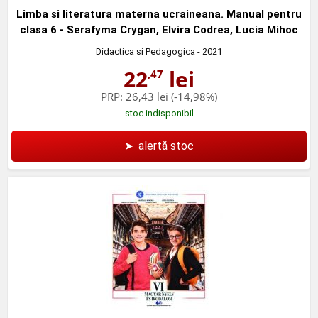
Limba si literatura materna ucraineana. Manual pentru
clasa 6 - Serafyma Crygan, Elvira Codrea, Lucia Mihoc
Didactica si Pedagogica
- 2021
22
lei
,47
PRP:
26,43 lei
(-14,98%)
stoc indisponibil
➤
alertă stoc