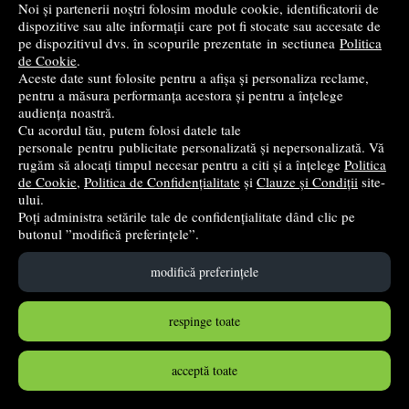
Noi și partenerii noștri folosim module cookie, identificatorii de
dispozitive sau alte informații care pot fi stocate sau accesate de
pe dispozitivul dvs. în scopurile prezentate in sectiunea
Politica
de Cookie
.
Aceste date sunt folosite pentru a afișa și personaliza reclame,
Limba si literatura materna rusa. Manual pentru clasa IV
pentru a măsura performanța acestora și pentru a înțelege
- Tacu Claudia, Demid Anfisa
audiența noastră.
Cu acordul tău, putem folosi datele tale
Didactica si Pedagogica
- 2018
personale pentru publicitate personalizată și nepersonalizată. Vă
22
lei
rugăm să alocați timpul necesar pentru a citi și a înțelege
Politica
,47
de Cookie
,
Politica de Confidențialitate
și
Clauze și Condiții
site-
PRP:
26,43 lei
(-14,98%)
ului.
Poți administra setările tale de confidențialitate dând clic pe
stoc indisponibil
butonul ”modifică preferințele”.
➤
alertă stoc
modifică preferințele
respinge toate
acceptă toate