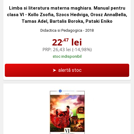
Limba si literatura materna maghiara. Manual pentru
clasa VI - Kollo Zsofia, Szocs Hedviga, Orosz AnnaBella,
Tamas Adel, Bartalis Boroka, Pataki Eniko
Didactica si Pedagogica
- 2018
22
lei
,47
PRP:
26,43 lei
(-14,98%)
stoc indisponibil
➤
alertă stoc