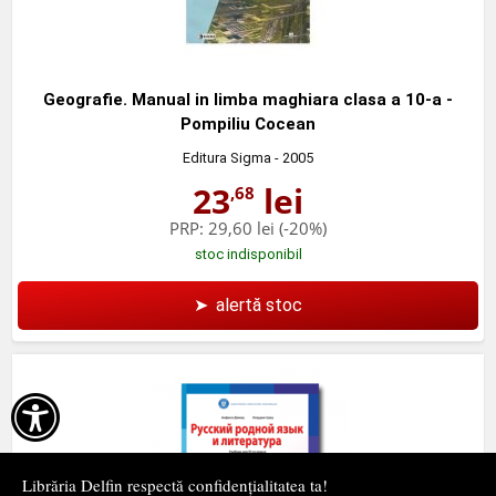
Geografie. Manual in limba maghiara clasa a 10-a -
Pompiliu Cocean
Editura Sigma
- 2005
23
lei
,68
PRP:
29,60 lei
(-20%)
stoc indisponibil
➤
alertă stoc

Librăria Delfin respectă confidențialitatea ta!