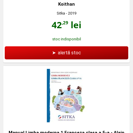
Koithan
Sitka
- 2019
42
lei
,29
stoc indisponibil
➤
alertă stoc
Manual Limba moderna 1 Franceza clasa a 5-a - Alain