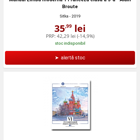
Broute
Sitka
- 2019
35
lei
,99
PRP:
42,29 lei
(-14,9%)
stoc indisponibil
➤
alertă stoc